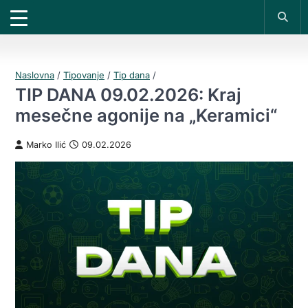
X
*PROMOKOD:
TIKET1000
18+
UPLATI DEPOZIT
DOBIJAŠ TIKET NA
VIVAT
BET
200 RSD
1000 RSD
REGISTRUJ SE
Naslovna
/
Tipovanje
/
Tip dana
/
TIP DANA 09.02.2026: Kraj
mesečne agonije na „Keramici“
Marko Ilić
09.02.2026