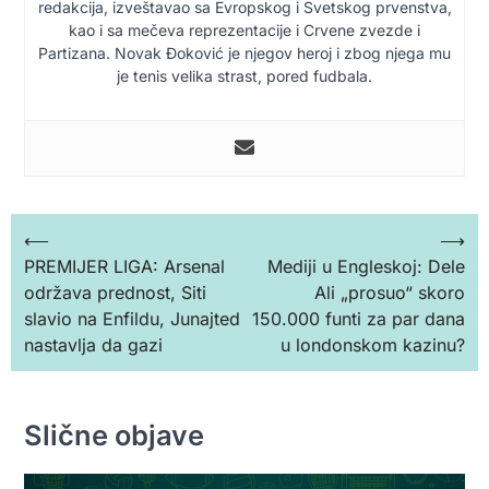
redakcija, izveštavao sa Evropskog i Svetskog prvenstva,
kao i sa mečeva reprezentacije i Crvene zvezde i
Partizana. Novak Đoković je njegov heroj i zbog njega mu
je tenis velika strast, pored fudbala.
Кретање
⟵
⟶
PREMIJER LIGA: Arsenal
Mediji u Engleskoj: Dele
чланка
održava prednost, Siti
Ali „prosuo“ skoro
slavio na Enfildu, Junajted
150.000 funti za par dana
nastavlja da gazi
u londonskom kazinu?
Slične objave