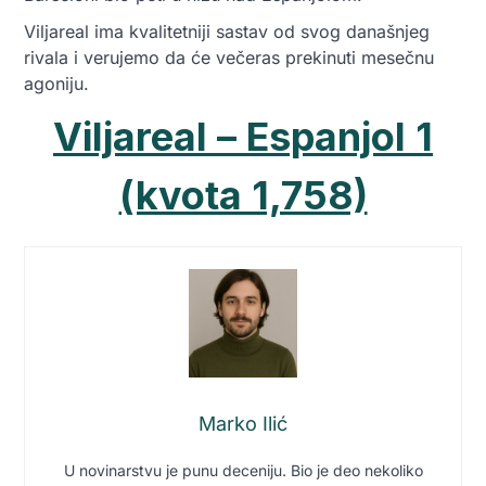
Viljareal ima kvalitetniji sastav od svog današnjeg
rivala i verujemo da će večeras prekinuti mesečnu
agoniju.
Viljareal – Espanjol 1
(kvota 1,758)
Marko Ilić
U novinarstvu je punu deceniju. Bio je deo nekoliko