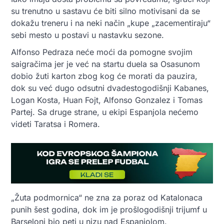
su trenutno u sastavu će biti silno motivisani da se
dokažu treneru i na neki način „kupe „zacementiraju“
sebi mesto u postavi u nastavku sezone.
Alfonso Pedraza neće moći da pomogne svojim
saigračima jer je već na startu duela sa Osasunom
dobio žuti karton zbog kog će morati da pauzira,
dok su već dugo odsutni dvadestogodišnji Kabanes,
Logan Kosta, Huan Fojt, Alfonso Gonzalez i Tomas
Partej. Sa druge strane, u ekipi Espanjola nećemo
videti Taratsa i Romera.
„Žuta podmornica“ ne zna za poraz od Katalonaca
punih šest godina, dok im je prošlogodišnji trijumf u
Barseloni bio peti u nizu nad Espanjolom.