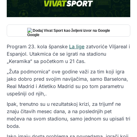
Dodaj Vivat Sport kao željeni izvor na Google
Program 23. kola španske
La lige
zatvoriće Viljareal i
Espanjol. Utakmica će se igrati na stadionu
„Keramika“ sa početkom u 21 čas.
„Žuta podmornica“ ove godine važi za tim koji igra
jako dobro pred svojim navijačima, samo Barselona,
Real Madrid i Atletiko Madrid su po tom parametru
uspešniji od njih,.
Ipak, trenutno su u rezultatskoj krizi, za trijumf ne
znaju čitavih mesec dana, a na poslednjih pet
mečeva na svom stadionu, samo jednom su upisali tri
boda.
Iako imaju dosta problema sa povredama, igrači koji