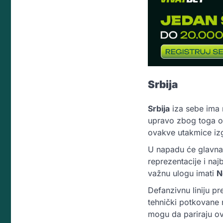
Srbija
Srbija
iza sebe ima r
upravo zbog toga o
ovakve utakmice izg
U napadu će glavna 
reprezentacije i naj
važnu ulogu imati
N
Defanzivnu liniju p
tehnički potkovan
mogu da pariraju ov