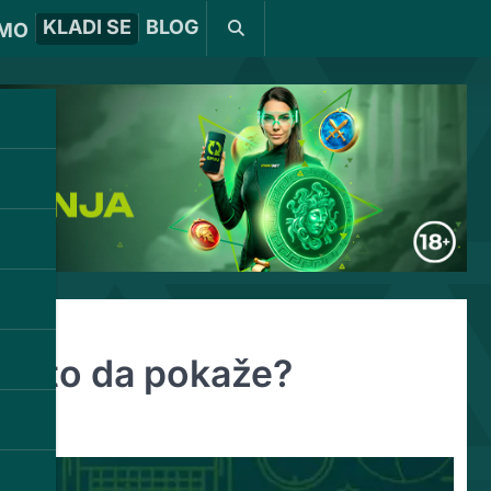
KLADI SE
BLOG
MO
 nešto da pokaže?