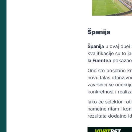
Španija
Španija
u ovaj duel 
kvalifikacije su to 
la Fuentea
pokazao j
Ono što posebno kra
novu talas ofanzivn
završnici se očekuj
konkretnost i realiza
Iako će selektor rot
nametne ritam i kon
rezultata dodatno i