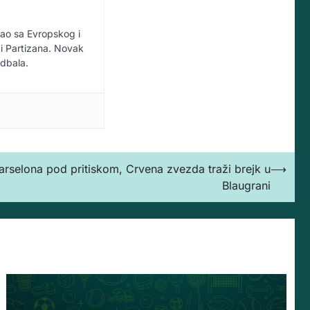
vao sa Evropskog i
i Partizana. Novak
udbala.
selona pod pritiskom, Crvena zvezda traži brejk u
⟶
Blaugrani