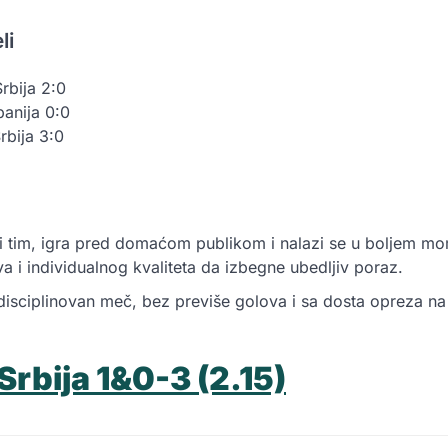
li
rbija 2:0
panija 0:0
rbija 3:0
iji tim, igra pred domaćom publikom i nalazi se u boljem m
a i individualnog kvaliteta da izbegne ubedljiv poraz.
 disciplinovan meč, bez previše golova i sa dosta opreza na
Srbija 1&0-3 (2.15)