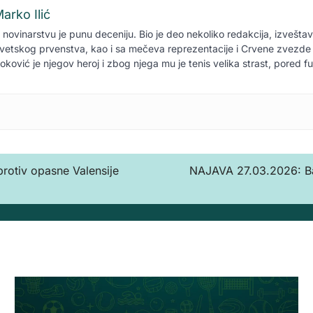
arko Ilić
 novinarstvu je punu deceniju. Bio je deo nekoliko redakcija, izvešta
vetskog prvenstva, kao i sa mečeva reprezentacije i Crvene zvezde 
oković je njegov heroj i zbog njega mu je tenis velika strast, pored f
protiv opasne Valensije
NAJAVA 27.03.2026: Bar