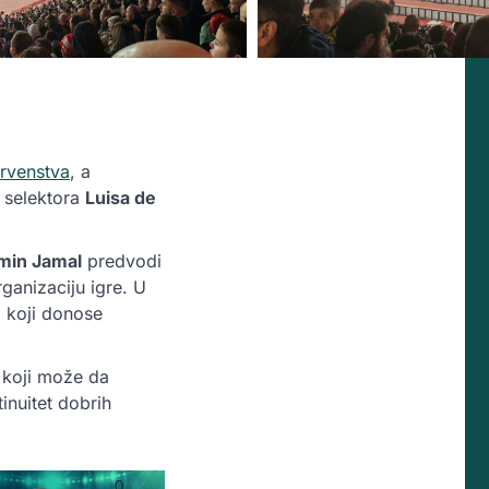
rvenstva
, a
m selektora
Luisa de
min Jamal
predvodi
rganizaciju igre. U
, koji donose
m koji može da
inuitet dobrih