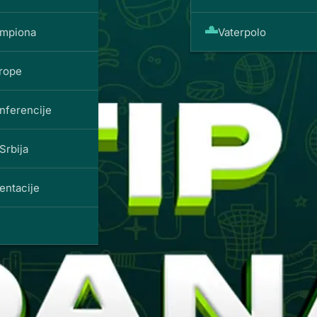
ampiona
Vaterpolo
vrope
nferencije
Srbija
entacije