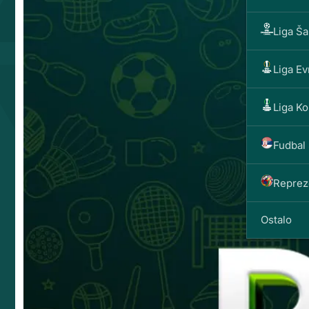
Liga Š
Liga E
Liga Ko
Fudbal 
Reprez
Ostalo