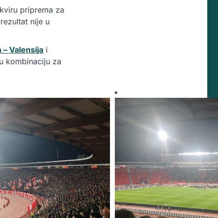
okviru priprema za
ezultat nije u
 – Valensija
i
u kombinaciju za