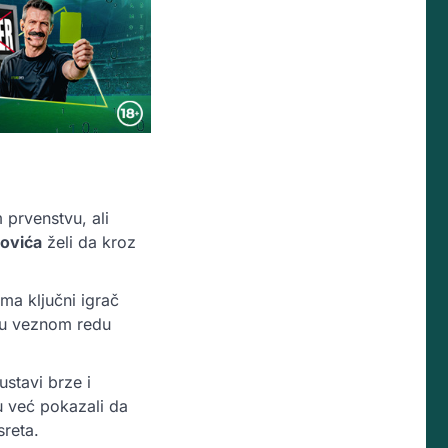
 prvenstvu, ali
novića
želi da kroz
ama ključni igrač
 u veznom redu
ustavi brze i
su već pokazali da
sreta.