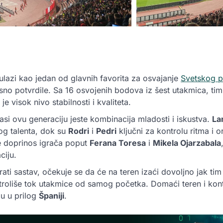
ulazi kao jedan od glavnih favorita za osvajanje
Svetskog p
jasno potvrdile. Sa 16 osvojenih bodova iz šest utakmica, ti
e visok nivo stabilnosti i kvaliteta.
si ovu generaciju jeste kombinacija mladosti i iskustva.
La
og talenta, dok su
Rodri
i
Pedri
ključni za kontrolu ritma i o
e doprinos igrača poput
Ferana Toresa
i
Mikela Ojarzabala
ciju.
irati sastav, očekuje se da će na teren izaći dovoljno jak ti
troliše tok utakmice od samog početka. Domaći teren i kont
du u prilog
Španiji
.