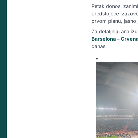
Petak donosi zanimlj
predstojeće izazove,
prvom planu, jasno j
Za detaljniju anali
Barselona – Crven
danas.