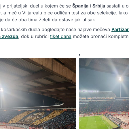
iv prijateljski duel u kojem će se
Španija
i
Srbija
sastati u 
 a meč u Viljarealu biće odličan test za obe selekcije. Iako r
e da će oba tima želeti da ostave jak utisak.
zu košarkaških duela pogledajte naše najave mečeva
Partizan
a zvezda
, dok u rubrici
tiket dana
možete pronaći kompletn