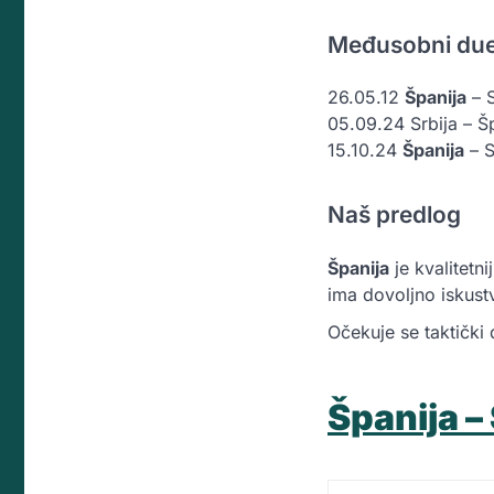
Međusobni due
26.05.12
Španija
– S
05.09.24 Srbija – Š
15.10.24
Španija
– S
Naš predlog
Španija
je kvalitetn
ima dovoljno iskustv
Očekuje se taktički
Španija – 