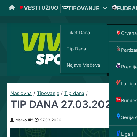
VESTI UŽIVO
TIPOVANJE
FUDBA
Tiket Dana
Crvena
Tip Dana
Partiza
Najave Mečeva
Premije
La Liga
Naslovna
/
Tipovanje
/
Tip dana
/
Bundes
TIP DANA 27.03.2026: Špan
Serija 
Marko Ilić
27.03.2026
Liga 1