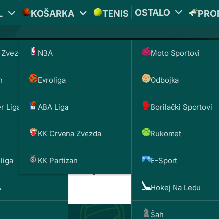
OSTALO
L
KOŠARKA
TENIS
PRO
 Zvezda
NBA
Moto Sportovi
n
Evroliga
Odbojka
r Liga
ABA Liga
Borilački Sportovi
KK Crvena Zvezda
Rukomet
liga
KK Partizan
E-Sport
ija favorit, može li Srbija
A
Hokej Na Ledu
Šah