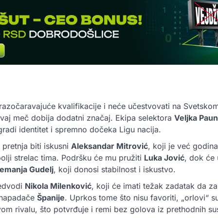
azočaravajuće kvalifikacije i neće učestvovati na Svetskom
vaj meč dobija dodatni značaj. Ekipa selektora
Veljka Pau
radi identitet i spremno dočeka Ligu nacija.
pretnja biti iskusni
Aleksandar Mitrović
, koji je već godin
bolji strelac tima. Podršku će mu pružiti
Luka Jović
, dok će
emanja Gudelj
, koji donosi stabilnost i iskustvo.
redvodi
Nikola Milenković
, koji će imati težak zadatak da za
e napadače
Španije
. Uprkos tome što nisu favoriti, „orlovi“ 
om rivalu, što potvrđuje i remi bez golova iz prethodnih su