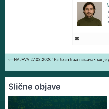
M
U
S
Đ
Кретање
⟵
NAJAVA 27.03.2026: Partizan traži nastavak serije 
чланка
Slične objave