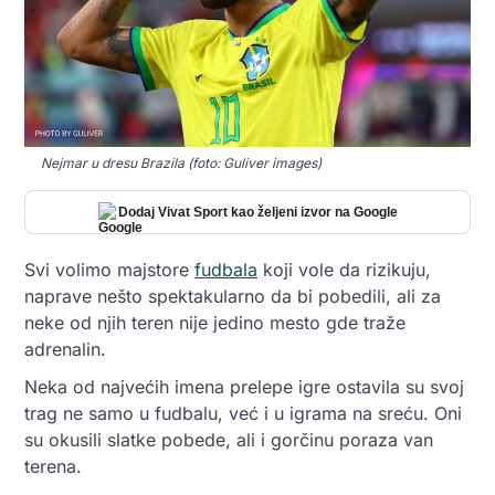
Nejmar u dresu Brazila (foto: Guliver images)
Dodaj Vivat Sport kao željeni izvor na Google
Svi volimo majstore
fudbala
koji vole da rizikuju,
naprave nešto spektakularno da bi pobedili, ali za
neke od njih teren nije jedino mesto gde traže
adrenalin.
Neka od najvećih imena prelepe igre ostavila su svoj
trag ne samo u fudbalu, već i u igrama na sreću. Oni
su okusili slatke pobede, ali i gorčinu poraza van
terena.