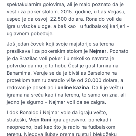
spektakularnim golovima, ali je malo poznato da je
vešt i za poker stolom. 2015. godine, u Las Vegasu,
uspeo je da osvoji 22.500 dolara. Ronaldo voli da
igra u visoke uloge, a baš kao i u fudbalskoj karijeri –
uglavnom pobeđuje.
Još jedan čovek koji svoje majstorije sa terena
preslikava i za pokerskim stolom je
Nejmar
. Poznato
je da Brazilac voli poker i u nekoliko navrata je
potvrdio da mu je to hobi. Čest je gost turnira na
Bahamima. Veruje se da je bivši as Barselone na
proteklom turniru zaradio više od 20.000 dolara, a
redovan je posetilac i
online kazina
. Da li je vešt u
igrama na sreću kao i na terenu, to samo on zna, ali
jedno je sigurno – Nejmar voli da se zaigra.
I dok Ronaldo i Nejmar vole da igraju vešto,
strateški,
Vejn Runi
igra agresivno, ponekad i
neoprezno, baš kao što je radio na fudbalskom
terenu. Njegova ljubav prema ruletu i blekdžeku