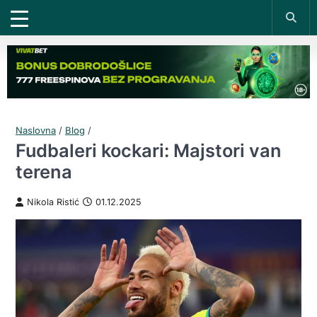
Naslovna
/
Blog
/
Fudbaleri kockari: Majstori van
terena
Nikola Ristić
01.12.2025