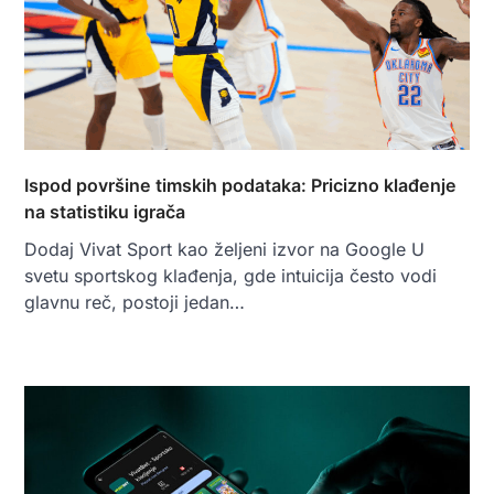
Ispod površine timskih podataka: Pricizno klađenje
na statistiku igrača
Dodaj Vivat Sport kao željeni izvor na Google U
svetu sportskog klađenja, gde intuicija često vodi
glavnu reč, postoji jedan…