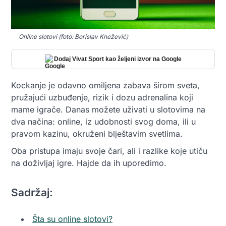
Online slotovi (foto: Borislav Knežević)
Dodaj Vivat Sport kao željeni izvor na Google
Kockanje je odavno omiljena zabava širom sveta,
pružajući uzbuđenje, rizik i dozu adrenalina koji
mame igrače. Danas možete uživati u slotovima na
dva načina: online, iz udobnosti svog doma, ili u
pravom kazinu, okruženi blještavim svetlima.
Oba pristupa imaju svoje čari, ali i razlike koje utiču
na doživljaj igre. Hajde da ih uporedimo.
Sadržaj:
Šta su online slotovi?