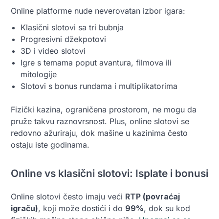
Online platforme nude neverovatan izbor igara:
Klasični slotovi sa tri bubnja
Progresivni džekpotovi
3D i video slotovi
Igre s temama poput avantura, filmova ili
mitologije
Slotovi s bonus rundama i multiplikatorima
Fizički kazina, ograničena prostorom, ne mogu da
pruže takvu raznovrsnost. Plus, online slotovi se
redovno ažuriraju, dok mašine u kazinima često
ostaju iste godinama.
Online vs klasični slotovi: Isplate i bonusi
Online slotovi često imaju veći
RTP (povraćaj
igraču)
, koji može dostići i do
99%
, dok su kod