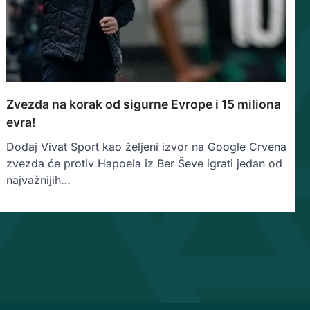
Zvezda na korak od sigurne Evrope i 15 miliona
evra!
Dodaj Vivat Sport kao željeni izvor na Google Crvena
zvezda će protiv Hapoela iz Ber Ševe igrati jedan od
najvažnijih…