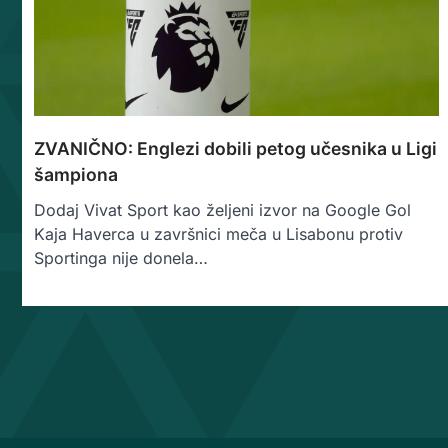
ZVANIČNO: Englezi dobili petog učesnika u Ligi
šampiona
Dodaj Vivat Sport kao željeni izvor na Google Gol
Kaja Haverca u završnici meča u Lisabonu protiv
Sportinga nije donela…