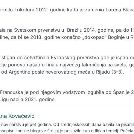
rmilo Trikolora 2012. godine kada je zamenio Lorena Blan
nala na Svetskom prvenstvu u Brazilu 2014. godine, pa do 
ine, da bi se 2018. godine konačno „dokopao“ Boginje u Ru
je stigao do četvrtfinala Evropskog prvenstva gde je ispao 
ije ponovo našao u finalu najvećeg takmičenja na svetu, g
ju od Argentine posle neverovatnog meča u Rijadu (3-3).
rancuska je pod njegovim vođstvom izgubila od Španije 2-1
Ligu nacija 2021. godine.
na Kovačević
 novinarstvu je pet godina. Od srednjoškolskih dana bavila se pisan
asopise i online blogove što joj je poslužilo kao odličan temelj. Počela