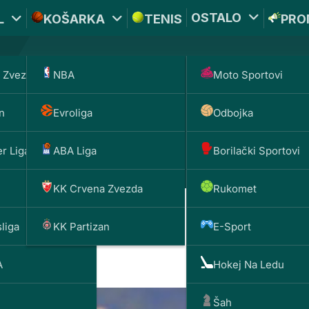
OSTALO
L
KOŠARKA
TENIS
PRO
 Zvezda
NBA
Moto Sportovi
*PROMOKOD:
TIKET1
n
Evroliga
Odbojka
DOBIJAŠ TI
BET
UPLATI DEPOZIT
1000 
200 RSD
r Liga
ABA Liga
Borilački Sportovi
KK Crvena Zvezda
Rukomet
liga
KK Partizan
E-Sport
ncuske
A
Hokej Na Ledu
Šah