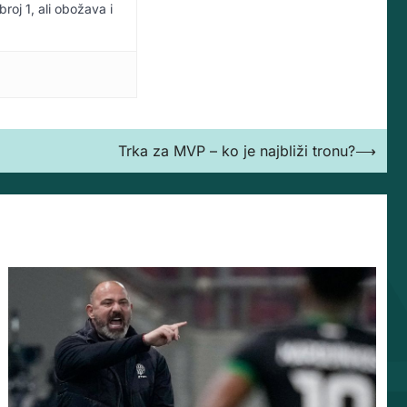
broj 1, ali obožava i
Trka za MVP – ko je najbliži tronu?
⟶