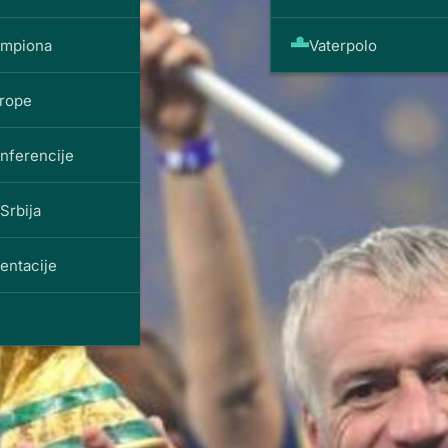
ampiona
Vaterpolo
vrope
onferencije
Srbija
entacije