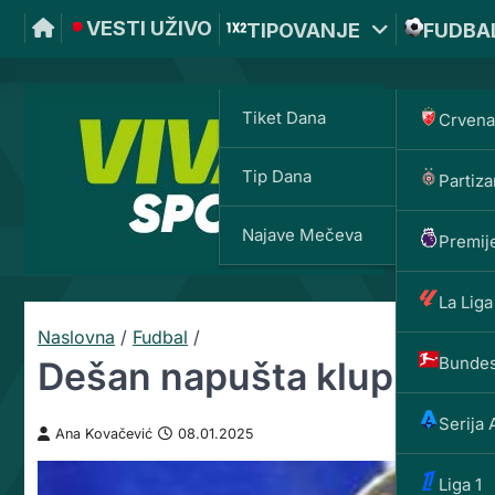
VESTI UŽIVO
TIPOVANJE
FUDBA
Tiket Dana
Crvena
Tip Dana
Partiza
VIVAT
Najave Mečeva
Premije
La Liga
Naslovna
/
Fudbal
/
Bundes
Dešan napušta klupu Fra
Serija 
Ana Kovačević
08.01.2025
Liga 1