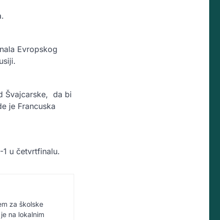
a.
finala Evropskog
siji.
od Švajcarske, da bi
de je Francuska
 u četvrtfinalu.
jem za školske
 je na lokalnim