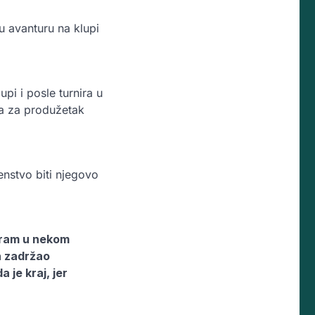
u avanturu na klupi
pi i posle turnira u
a za produžetak
nstvo biti njegovo
moram u nekom
h zadržao
je kraj, jer