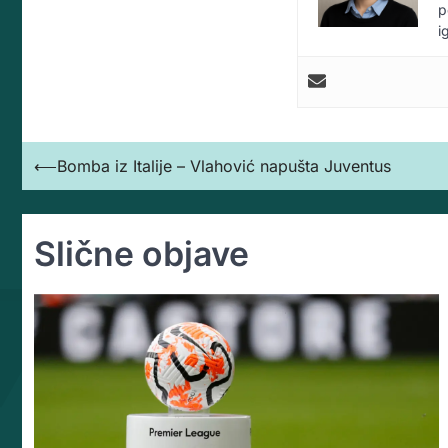
p
i
Кретање
⟵
Bomba iz Italije – Vlahović napušta Juventus
чланка
Slične objave