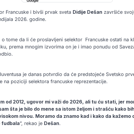
or Francuske i bivši prvak sveta
Didije Dešan
završiće svoj
dijala 2026. godine.
o tome da li će proslavljeni selektor Francuske ostati na klu
iku, prema mnogim izvorima on je i imao ponudu od Savez
 odbio.
Juventusa je danas potvrdio da će predstojeće Svetsko prve
 na poziciji selektora francuske reprezentacije.
am od 2012, ugovor mi važi do 2026, ali tu ću stati, jer 
sam šta je bilo do mene sa istom željom i strašću kako bi
visokom nivou. Moramo da znamo kad i kako da kažemo da 
o fudbala
”, rekao je
Dešan
.