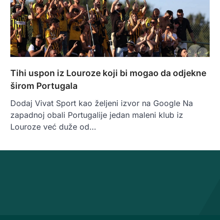
Tihi uspon iz Louroze koji bi mogao da odjekne
širom Portugala
Dodaj Vivat Sport kao željeni izvor na Google Na
zapadnoj obali Portugalije jedan maleni klub iz
Louroze već duže od…