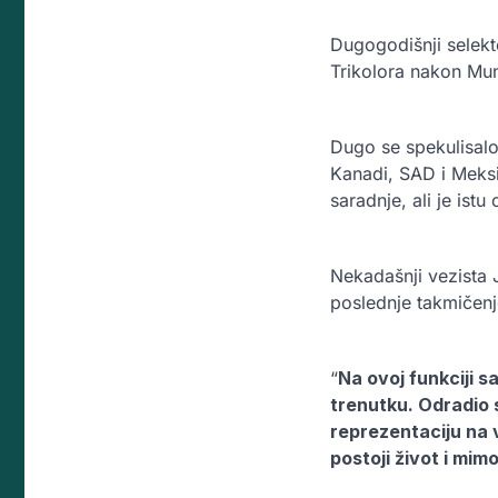
Dugogodišnji selekt
Trikolora nakon Mun
Dugo se spekulisalo 
Kanadi, SAD i Meks
saradnje, ali je istu
Nekadašnji vezista 
poslednje takmičenje
“
Na ovoj funkciji s
trenutku. Odradio 
reprezentaciju na 
postoji život i mim