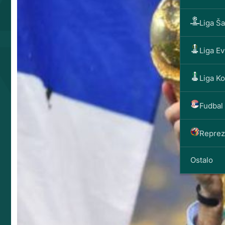
Liga Š
Liga E
Liga K
Fudbal 
Reprez
Ostalo