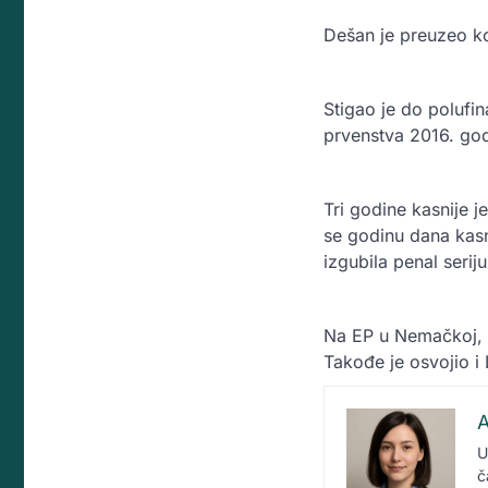
Dešan je preuzeo ko
Stigao je do polufi
prvenstva 2016. god
Tri godine kasnije 
se godinu dana kasn
izgubila penal seri
Na EP u Nemačkoj, F
Takođe je osvojio i 
A
U
č