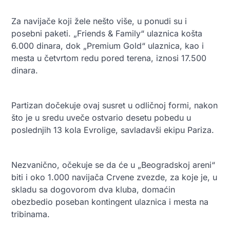
Za navijače koji žele nešto više, u ponudi su i
posebni paketi. „Friends & Family“ ulaznica košta
6.000 dinara, dok „Premium Gold“ ulaznica, kao i
mesta u četvrtom redu pored terena, iznosi 17.500
dinara.
Partizan dočekuje ovaj susret u odličnoj formi, nakon
što je u sredu uveče ostvario desetu pobedu u
poslednjih 13 kola Evrolige, savladavši ekipu Pariza.
Nezvanično, očekuje se da će u „Beogradskoj areni“
biti i oko 1.000 navijača Crvene zvezde, za koje je, u
skladu sa dogovorom dva kluba, domaćin
obezbedio poseban kontingent ulaznica i mesta na
tribinama.