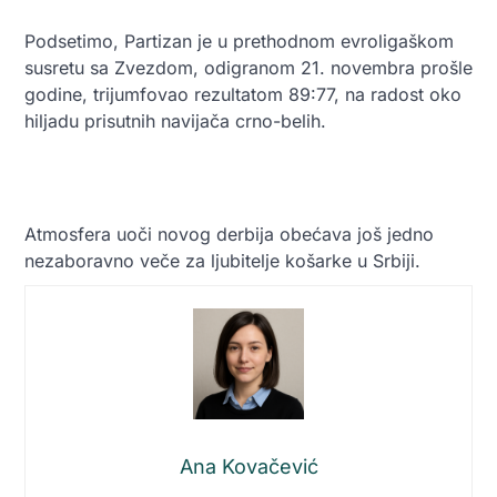
Podsetimo, Partizan je u prethodnom evroligaškom
susretu sa Zvezdom, odigranom 21. novembra prošle
godine, trijumfovao rezultatom 89:77, na radost oko
hiljadu prisutnih navijača crno-belih.
Atmosfera uoči novog derbija obećava još jedno
nezaboravno veče za ljubitelje košarke u Srbiji.
Ana Kovačević