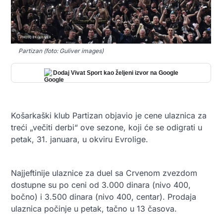
Partizan (foto: Guliver images)
Dodaj Vivat Sport kao željeni izvor na Google
Košarkaški klub Partizan objavio je cene ulaznica za
treći „večiti derbi“ ove sezone, koji će se odigrati u
petak, 31. januara, u okviru Evrolige.
Najjeftinije ulaznice za duel sa Crvenom zvezdom
dostupne su po ceni od 3.000 dinara (nivo 400,
bočno) i 3.500 dinara (nivo 400, centar). Prodaja
ulaznica počinje u petak, tačno u 13 časova.