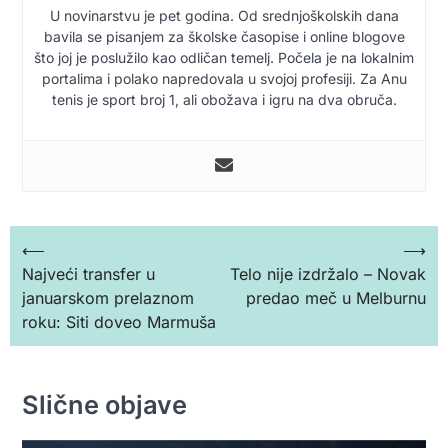
U novinarstvu je pet godina. Od srednjoškolskih dana
bavila se pisanjem za školske časopise i online blogove
što joj je poslužilo kao odličan temelj. Počela je na lokalnim
portalima i polako napredovala u svojoj profesiji. Za Anu
tenis je sport broj 1, ali obožava i igru na dva obruča.
Кретање
⟵
⟶
Najveći transfer u
Telo nije izdržalo – Novak
чланка
januarskom prelaznom
predao meč u Melburnu
roku: Siti doveo Marmuša
Slične objave