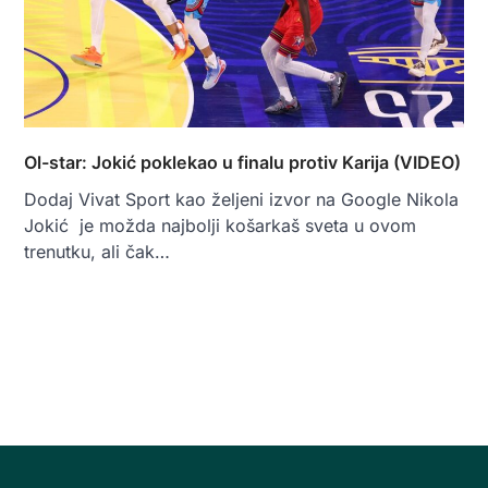
Ol-star: Jokić poklekao u finalu protiv Karija (VIDEO)
Dodaj Vivat Sport kao željeni izvor na Google Nikola
Jokić je možda najbolji košarkaš sveta u ovom
trenutku, ali čak…