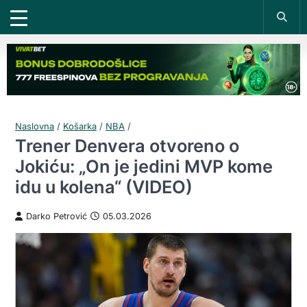
Naslovna
/
Košarka
/
NBA
/
Trener Denvera otvoreno o
Jokiću: „On je jedini MVP kome
idu u kolena“ (VIDEO)
Darko Petrović
05.03.2026