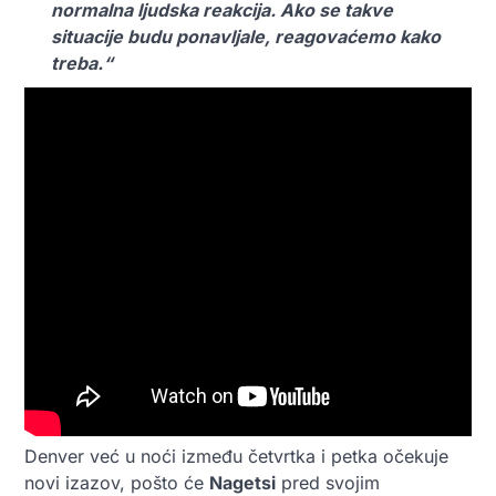
normalna ljudska reakcija. Ako se takve
situacije budu ponavljale, reagovaćemo kako
treba.“
Denver već u noći između četvrtka i petka očekuje
novi izazov, pošto će
Nagetsi
pred svojim