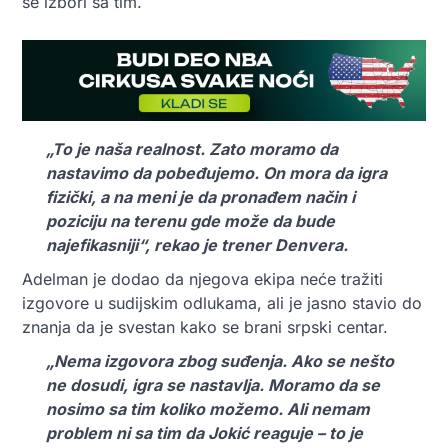
se izbori sa tim.
„To je naša realnost. Zato moramo da
nastavimo da pobeđujemo. On mora da igra
fizički, a na meni je da pronađem način i
poziciju na terenu gde može da bude
najefikasniji“, rekao je trener Denvera.
Adelman je dodao da njegova ekipa neće tražiti
izgovore u sudijskim odlukama, ali je jasno stavio do
znanja da je svestan kako se brani srpski centar.
„Nema izgovora zbog suđenja. Ako se nešto
ne dosudi, igra se nastavlja. Moramo da se
nosimo sa tim koliko možemo. Ali nemam
problem ni sa tim da Jokić reaguje – to je