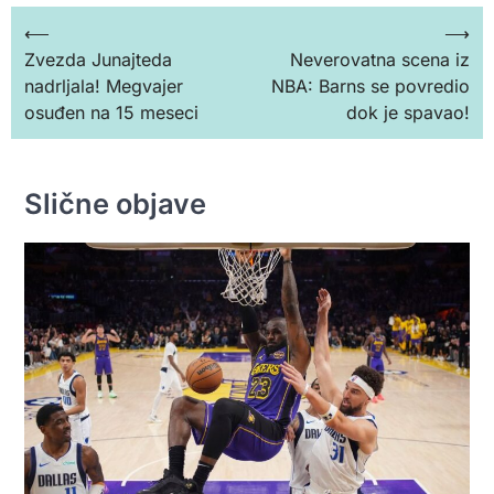
Кретање
⟵
⟶
Zvezda Junajteda
Neverovatna scena iz
чланка
nadrljala! Megvajer
NBA: Barns se povredio
osuđen na 15 meseci
dok je spavao!
Slične objave