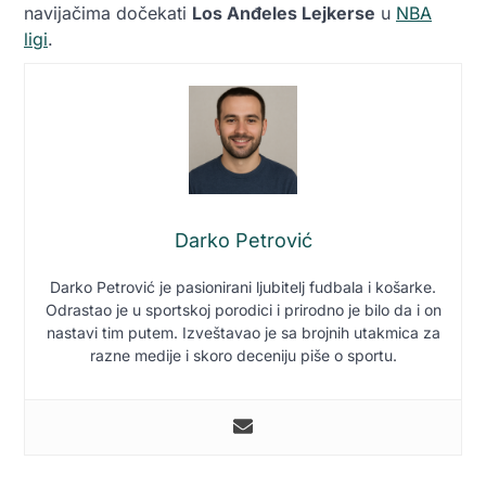
navijačima dočekati
Los Anđeles Lejkerse
u
NBA
ligi
.
Darko Petrović
Darko Petrović je pasionirani ljubitelj fudbala i košarke.
Odrastao je u sportskoj porodici i prirodno je bilo da i on
nastavi tim putem. Izveštavao je sa brojnih utakmica za
razne medije i skoro deceniju piše o sportu.