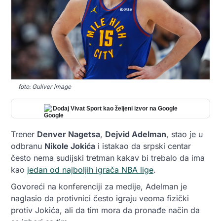
foto: Guliver image
Dodaj Vivat Sport kao željeni izvor na Google
Trener
Denver Nagetsa
,
Dejvid Adelman
, stao je u
odbranu
Nikole Jokića
i istakao da srpski centar
često nema sudijski tretman kakav bi trebalo da ima
kao
jedan od najboljih igrača NBA lige
.
Govoreći na konferenciji za medije, Adelman je
naglasio da protivnici često igraju veoma fizički
protiv Jokića, ali da tim mora da pronađe način da