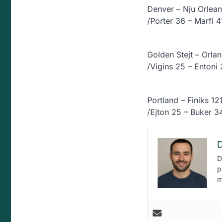
Denver – Nju Orlean
/Porter 36 – Marfi 4
Golden Stejt – Orla
/Vigins 25 – Entoni 
Portland – Finiks 12
/Ejton 25 – Buker 3
D
D
p
m