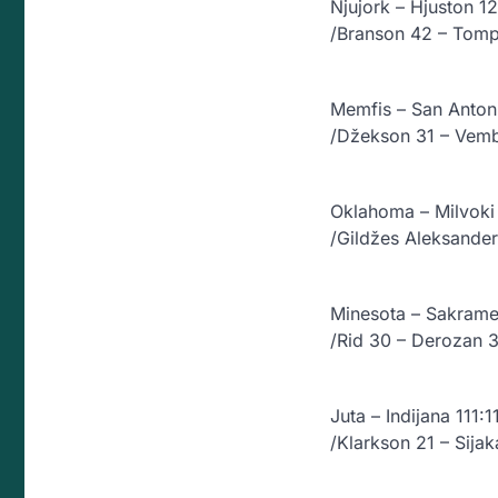
Njujork – Hjuston 1
/Branson 42 – Tom
Memfis – San Anton
/Džekson 31 – Vem
Oklahoma – Milvoki
/Gildžes Aleksander
Minesota – Sakrame
/Rid 30 – Derozan 
Juta – Indijana 111:1
/Klarkson 21 – Sija