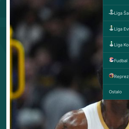
Liga Š
Liga E
Liga Ko
Fudbal 
Reprez
Ostalo