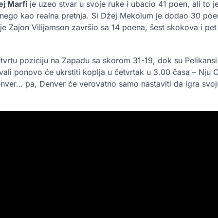
ej Marfi
je uzeo stvar u svoje ruke i ubacio 41 poen, ali to j
tet nego kao realna pretnja. Si Džej Mekolum je dodao 30 poe
 je Zajon Vilijamson završio sa 14 poena, šest skokova i pet 
tvrtu poziciju na Zapadu sa skorom 31-19, dok su Pelikansi
rivali ponovo će ukrstiti koplja u četvrtak u 3.00 časa – Nju
enver… pa, Denver će verovatno samo nastaviti da igra svoju