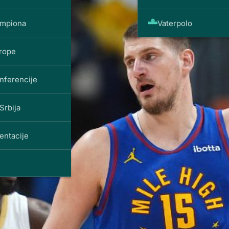
ampiona
Vaterpolo
vrope
nferencije
Srbija
entacije