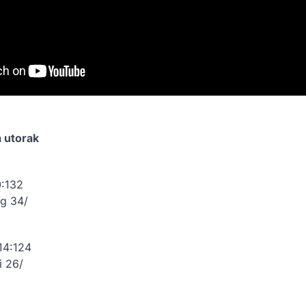
 utorak
0:132
g 34/
114:124
i 26/