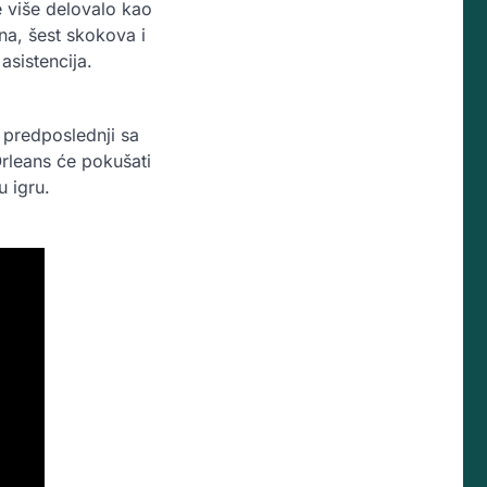
e više delovalo kao
na, šest skokova i
asistencija.
 predposlednji sa
 Orleans će pokušati
 igru.