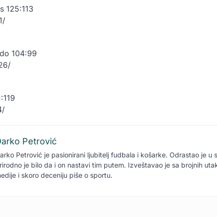
s 125:113
1/
ndo 104:99
26/
1:119
4/
arko Petrović
arko Petrović je pasionirani ljubitelj fudbala i košarke. Odrastao je u 
rirodno je bilo da i on nastavi tim putem. Izveštavao je sa brojnih ut
edije i skoro deceniju piše o sportu.