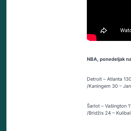
NBA, ponedeljak na
Detroit – Atlanta 13
/Kaningem 30 – Jan
Šarlot – Vašington 
/Bridžis 24 – Kulibal