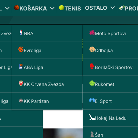
OSTALO
L
KOŠARKA
TENIS
PRO
 Zvezda
NBA
Moto Sportovi
n
Evroliga
Odbojka
r Liga
ABA Liga
Borilački Sportovi
KK Crvena Zvezda
Rukomet
liga
KK Partizan
E-Sport
l modu, Denver srušio Pelik
A
Hokej Na Ledu
Šah