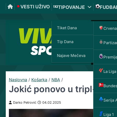
VESTI UŽIVO
TIPOVANJE
FUDBA
Tiket Dana
Crvena
Tip Dana
Partiza
Najave Mečeva
Premije
La Liga
Naslovna
/
Košarka
/
NBA
/
Bundes
Jokić ponovo u tripl-dab
Serija 
Darko Petrović
04.02.2025
Liga 1