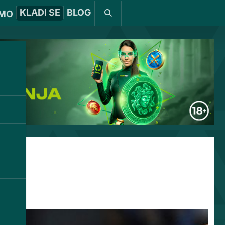
KLADI SE
BLOG
MO
anse