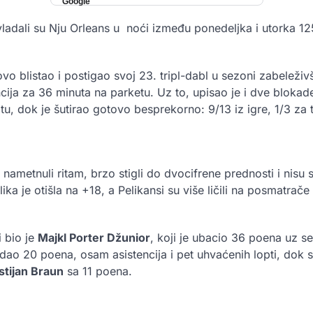
ladali su Nju Orleans u noći između ponedeljka i utorka 12
vo blistao i postigao svoj 23. tripl-dabl u sezoni zabeleživ
cija za 36 minuta na parketu. Uz to, upisao je i dve blokad
u, dok je šutirao gotovo besprekorno: 9/13 iz igre, 1/3 za tri
 nametnuli ritam, brzo stigli do dvocifrene prednosti i nisu s
ika je otišla na +18, a Pelikansi su više ličili na posmatrače
i bio je
Majkl Porter Džunior
, koji je ubacio 36 poena uz 
dao 20 poena, osam asistencija i pet uhvaćenih lopti, dok su 
stijan Braun
sa 11 poena.