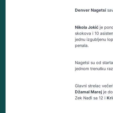
Denver Nagetsi
sav
Nikola Jokić
je pono
skokova i 10 asisten
jednu izgubljenu lopt
penala.
Nagetsi su od starta
jednom trenutku razl
Glavni strelac večer
Džamal Marej
je do
Zek Nađi sa 12 i
Kri