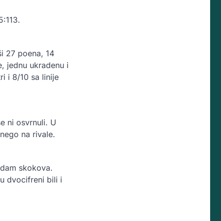
5:113.
ši 27 poena, 14
e, jednu ukradenu i
 i 8/10 sa linije
e ni osvrnuli. U
 nego na rivale.
sedam skokova.
dvocifreni bili i