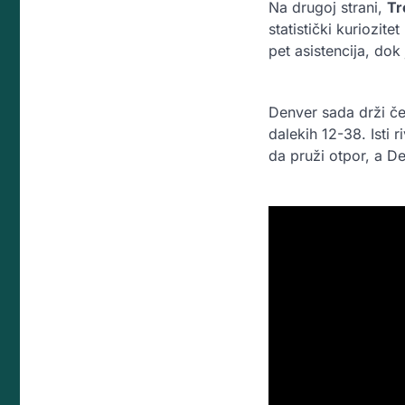
Na drugoj strani,
Tr
statistički kuriozi
pet asistencija, dok
Denver sada drži če
dalekih 12-38. Isti 
da pruži otpor, a D