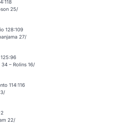
24:118
pson 25/
io 128:109
banjama 27/
 125:96
 34 – Rolins 16/
nto 114:116
33/
12
kam 22/