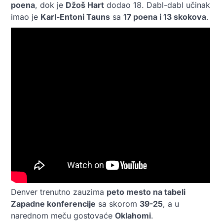
poena
, dok je
Džoš Hart
dodao 18. Dabl-dabl učinak
imao je
Karl-Entoni Tauns
sa
17 poena i 13 skokova
.
Denver trenutno zauzima
peto mesto na tabeli
Zapadne konferencije
sa skorom
39-25
, a u
narednom meču gostovaće
Oklahomi
.