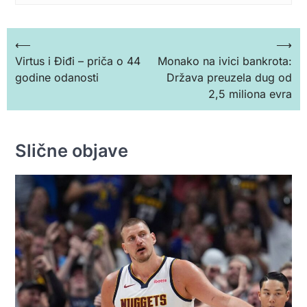
Кретање
⟵
⟶
Virtus i Điđi – priča o 44
Monako na ivici bankrota:
чланка
godine odanosti
Država preuzela dug od
2,5 miliona evra
Slične objave