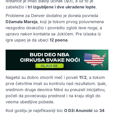
distance je imao slabiji učinak (
1/7
), a uz to je
zabeležio i
tri izgubljene i dve ukradene lopte
.
Probleme za Denver dodatno je donela povreda
Džamala Mareja
, koji je tokom prvog poluvremena
nezgodno doskočio i povredio zglob leve noge, a
upravo nakon kontakta sa Jokićem. Pre izlaska iz
igre uspeo je da ubaci
12 poena
.
Nagetsi su dobro otvorili meč i poveli
11:2
, a tokom
prve četvrtine imali su kontrolu nad rezultatom. Ipak,
sredinom druge deonice Niksi su preuzeli inicijativu,
počeli da povećavaju prednost i na kraju stigli do
veoma ubedljive pobede.
Kod gostiju je najefikasniji bio
O Dži Anunobi
sa
34