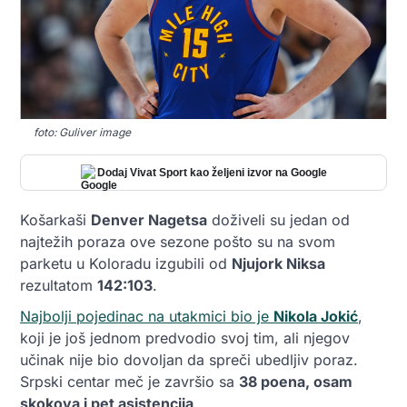
foto: Guliver image
Dodaj Vivat Sport kao željeni izvor na Google
Košarkaši
Denver Nagetsa
doživeli su jedan od
najtežih poraza ove sezone pošto su na svom
parketu u Koloradu izgubili od
Njujork Niksa
rezultatom
142:103
.
Najbolji pojedinac na utakmici bio je
Nikola Jokić
,
koji je još jednom predvodio svoj tim, ali njegov
učinak nije bio dovoljan da spreči ubedljiv poraz.
Srpski centar meč je završio sa
38 poena, osam
skokova i pet asistencija
.