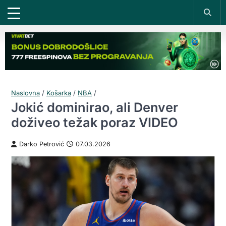
Naslovna
/
Košarka
/
NBA
/
Jokić dominirao, ali Denver
doživeo težak poraz VIDEO
Darko Petrović
07.03.2026