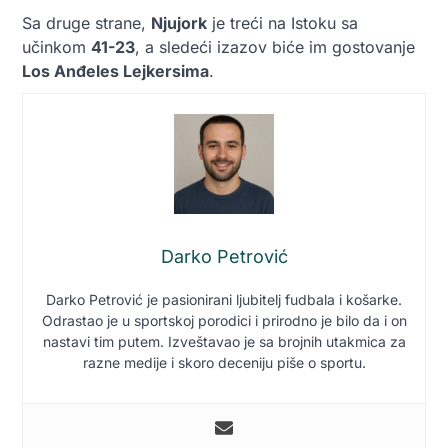
Sa druge strane,
Njujork
je treći na Istoku sa
učinkom
41-23
, a sledeći izazov biće im gostovanje
Los Anđeles Lejkersima
.
Darko Petrović
Darko Petrović je pasionirani ljubitelj fudbala i košarke.
Odrastao je u sportskoj porodici i prirodno je bilo da i on
nastavi tim putem. Izveštavao je sa brojnih utakmica za
razne medije i skoro deceniju piše o sportu.