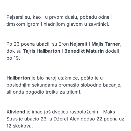
Pejsersi su, kao i u prvom duelu, pobedu odneli
timskom igrom i hladnijom glavom u završnici.
Po 23 poena ubacili su Eron
Nejsmit
i
Majls Tarner
,
dok su
Tajris Halibarton
i
Benedikt Maturin
dodali
po 19.
Halibarton
je bio heroj utakmice, pošto je u
poslednjim sekundama promašio slobodno bacanje,
ali onda pogodio trojku za trijumf.
Klivlend
je imao još dvojicu raspoloženih – Maks
Strus je ubacio 23, a Džeret Alen dodao 22 poena uz
12 skokova.