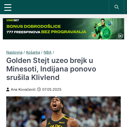
Naslovna
/
Košarka
/
NBA
/
Golden Stejt uzeo brejk u
Minesoti, Indijana ponovo
srušila Klivlend
Ana Kovačević
07.05.2025