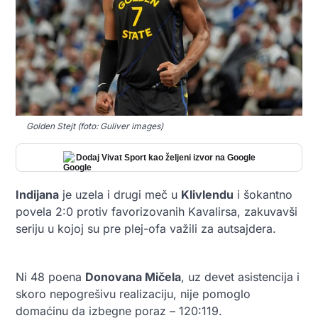
Golden Stejt (foto: Guliver images)
Dodaj Vivat Sport kao željeni izvor na Google
Indijana
je uzela i drugi meč u
Klivlendu
i šokantno
povela 2:0 protiv favorizovanih Kavalirsa, zakuvavši
seriju u kojoj su pre plej-ofa važili za autsajdera.
Ni 48 poena
Donovana Mičela
, uz devet asistencija i
skoro nepogrešivu realizaciju, nije pomoglo
domaćinu da izbegne poraz – 120:119.