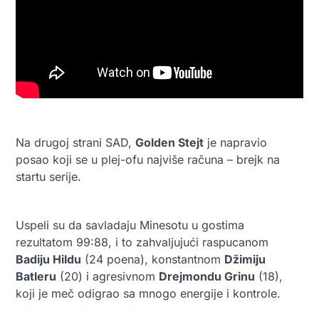
Na drugoj strani SAD,
Golden Stejt
je napravio
posao koji se u plej-ofu najviše računa – brejk na
startu serije.
Uspeli su da savladaju Minesotu u gostima
rezultatom 99:88, i to zahvaljujući raspucanom
Badiju Hildu
(24 poena), konstantnom
Džimiju
Batleru
(20) i agresivnom
Drejmondu Grinu
(18),
koji je meč odigrao sa mnogo energije i kontrole.