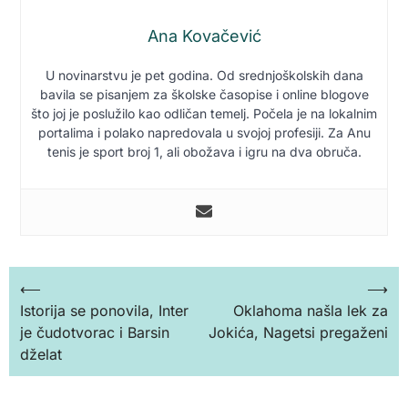
Ana Kovačević
U novinarstvu je pet godina. Od srednjoškolskih dana
bavila se pisanjem za školske časopise i online blogove
što joj je poslužilo kao odličan temelj. Počela je na lokalnim
portalima i polako napredovala u svojoj profesiji. Za Anu
tenis je sport broj 1, ali obožava i igru na dva obruča.
Кретање
⟵
⟶
Istorija se ponovila, Inter
Oklahoma našla lek za
чланка
je čudotvorac i Barsin
Jokića, Nagetsi pregaženi
dželat