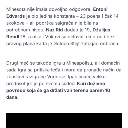
Minesota nije imala dovoljno odgovora.
Entoni
Edvards
je bio jedina konstanta – 23 poena i čak 14
skokova – ali podrška saigrača nije bila na
potrebnom nivou.
Naz Rid
dodao je 19,
Džulijus
Rendl
18, a ostali Vukovi su delovali umorno i bez
pravog plana kada je Golden Stejt zategao odbranu.
Drugi meč se takođe igra u Mineapolisu, ali domaćin
sada igra sa pritiska leđa i mora da pronađe način da
zaustavi razigrane Voriorse. Ipak imaće veliku
prednsot jer je po svemu sudeći
Kari doživeo
povredu koja će ga držati van terena barem 10
dana
.