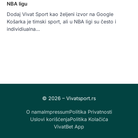
NBA ligu
Dodaj Vivat Sport kao željeni izvor na Google
Košarka je timski sport, ali u NBA ligi su često i
individiualna…
O nama
Impressum
Politika Privatnosti
Uslovi korišćenja
Politika Kolačića
VivatBet App