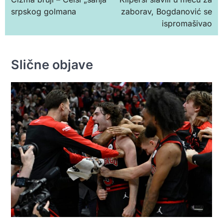
чланка
srpskog golmana
zaborav, Bogdanović se
ispromašivao
Slične objave