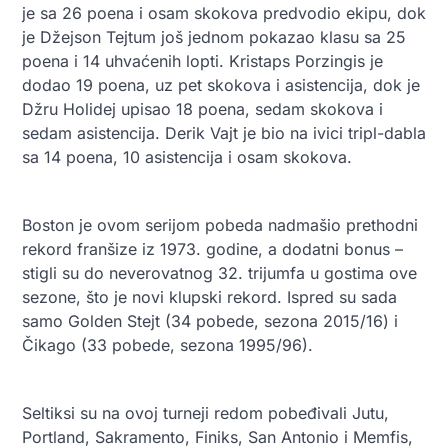
je sa 26 poena i osam skokova predvodio ekipu, dok
je Džejson Tejtum još jednom pokazao klasu sa 25
poena i 14 uhvaćenih lopti. Kristaps Porzingis je
dodao 19 poena, uz pet skokova i asistencija, dok je
Džru Holidej upisao 18 poena, sedam skokova i
sedam asistencija. Derik Vajt je bio na ivici tripl-dabla
sa 14 poena, 10 asistencija i osam skokova.
Boston je ovom serijom pobeda nadmašio pretho
dni
rekord franšize iz 1973. godine, a dodatni bonus –
stigli su do neverovatnog 32. trijumfa u gostima ove
sezone, što je novi klupski rekord. Ispred su sada
samo Golden Stejt (34 pobede, sezona 2015/16) i
Čikago (33 pobede, sezona 1995/96).
Seltiksi su na ovoj turneji redom pobeđivali Jutu,
Portland, Sakramento, Finiks, San Antonio i Memfis,