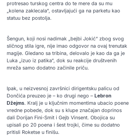
protresao turskog centra do te mere da su mu
„kolena zaklecala“, ostavljajući ga na parketu kao
statuu bez postolja.
Šengun, koji nosi nadimak „bejbi Jokić“ zbog svog
sličnog stila igre, nije imao odgovor na ovaj trenutak
magije. Gledano sa tribina, delovalo je kao da ga je
Luka „izuo iz patika“, dok su reakcije društvenih
mreža samo dodatno začinile priču.
Ipak, u neizvesnoj završnici dirigentsku palicu od
Dončića preuzeo je – ko drugi nego –
Lebron
Džejms
. Kralj je u ključnim momentima ubacio poene
vredne pobede, dok su s klupe značajan doprinos
dali Dorijan Fini-Smit i Gejb Vinsent. Obojica su
upisali po 20 poena i šest trojki, čime su dodatno
pritisli Roketse u finišu.