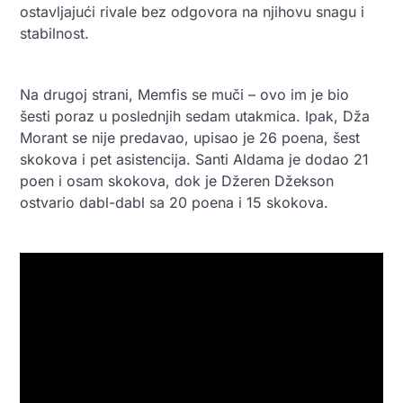
ostavljajući rivale bez odgovora na njihovu snagu i
stabilnost.
Na drugoj strani, Memfis se muči – ovo im je bio
šesti poraz u poslednjih sedam utakmica. Ipak, Dža
Morant se nije predavao, upisao je 26 poena, šest
skokova i pet asistencija. Santi Aldama je dodao 21
poen i osam skokova, dok je Džeren Džekson
ostvario dabl-dabl sa 20 poena i 15 skokova.