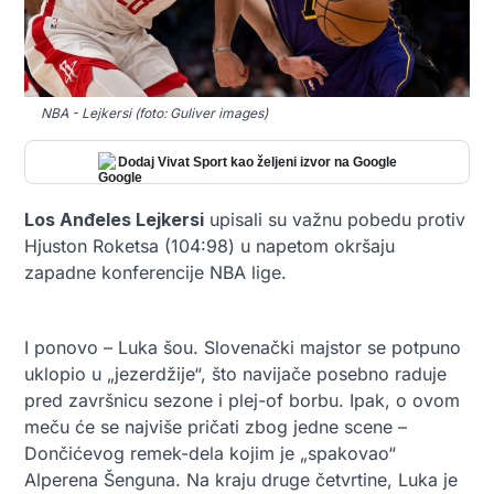
NBA - Lejkersi (foto: Guliver images)
Dodaj Vivat Sport kao željeni izvor na Google
Los Anđeles Lejkersi
upisali su važnu pobedu protiv
Hjuston Roketsa (104:98) u napetom okršaju
zapadne konferencije NBA lige.
I ponovo – Luka šou. Slovenački majstor se potpuno
uklopio u „jezerdžije“, što navijače posebno raduje
pred završnicu sezone i plej-of borbu. Ipak, o ovom
meču će se najviše pričati zbog jedne scene –
Dončićevog remek-dela kojim je „spakovao“
Alperena Šenguna. Na kraju druge četvrtine, Luka je