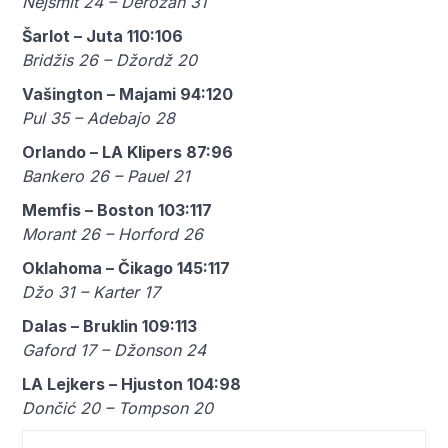
Nejsmit 24 – Derozan 31
Šarlot – Juta 110:106
Bridžis 26 – Džordž 20
Vašington – Majami 94:120
Pul 35 – Adebajo 28
Orlando – LA Klipers 87:96
Bankero 26 – Pauel 21
Memfis – Boston 103:117
Morant 26 – Horford 26
Oklahoma – Čikago 145:117
Džo 31 – Karter 17
Dalas – Bruklin 109:113
Gaford 17 – Džonson 24
LA Lejkers – Hjuston 104:98
Dončić 20 – Tompson 20