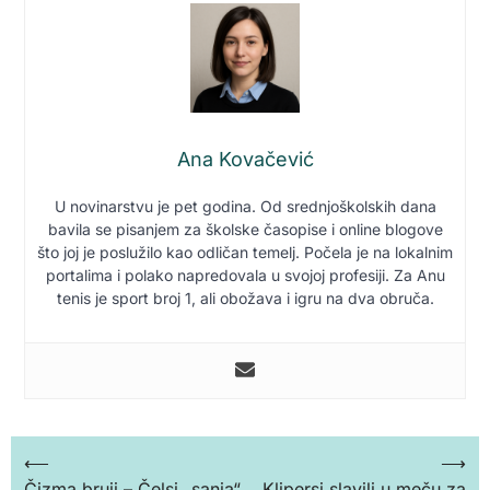
Ana Kovačević
U novinarstvu je pet godina. Od srednjoškolskih dana
bavila se pisanjem za školske časopise i online blogove
što joj je poslužilo kao odličan temelj. Počela je na lokalnim
portalima i polako napredovala u svojoj profesiji. Za Anu
tenis je sport broj 1, ali obožava i igru na dva obruča.
Кретање
⟵
⟶
Čizma bruji – Čelsi „sanja“
Klipersi slavili u meču za