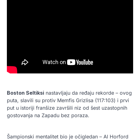
Boston Seltiksi
nastavljaju da ređaju rekorde – ovog
puta, slavili su protiv Memfis Grizlisa (117:103) i prvi
put u istoriji franšize završili niz od šest uzastopnih
gostovanja na Zapadu bez poraza.
Šampionski mentalitet bio je očigledan – Al Horford