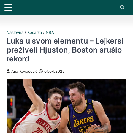
X
*PROMOKOD:
TIKET1000
18+
UPLATI DEPOZIT
DOBIJAŠ TIKET NA
VIVAT
BET
1000 RSD
200 RSD
REGISTRUJ SE
Naslovna
/
Košarka
/
NBA
/
Luka u svom elementu – Lejkersi
preživeli Hjuston, Boston srušio
rekord
Ana Kovačević
01.04.2025