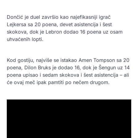
Dončić je duel završio kao najefikasniji igrač
Lejkersa sa 20 poena, devet asistencija i šest
skokova, dok je Lebron dodao 16 poena uz osam
uhvaćenih lopti.
Kod gostiju, najviše se istakao Amen Tompson sa 20
poena, Dilon Bruks je dodao 16, dok je Šengun uz 14
poena upisao i sedam skokova i šest asistencija – ali
će ovaj meč ipak pamtiti po nečem drugom.