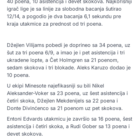
40 poena, 10 asistencija i devet skokova. Najkorisniji
igrač lige je sa linije za slobodna bacanja šutirao
12/14, a pogodio je dva bacanja 6,1 sekundu pre
kraja utakmice za prednost od tri poena.
Džejlen Vilijams pobedi je doprineo sa 34 poena, uz
šut za tri poena 6/9, a imao je i pet asistencija i tri
ukradene lopte, a Čet Holmgren sa 21 poenom,
sedam skokova i tri blokade. Aleks Karuzo dodao je
10 poena.
U ekipi Minesote najefikasniji su bili Nikel
Aleksander-Voker sa 23 poena, uz šest asistencija i
četiri skoka, Džejlen Mekdenijels sa 22 poena i
Donte Divinćenco sa 21 poenom uz pet skokova.
Entoni Edvards utakmicu je završio sa 16 poena, šest
asistencija i četiri skoka, a Rudi Gober sa 13 poena i
devet skokova.