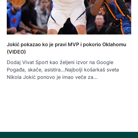
Jokić pokazao ko je pravi MVP i pokorio Oklahomu
(VIDEO)
Dodaj Vivat Sport kao željeni izvor na Google
Pogađa, skače, asistira…Najbolji košarkaš sveta
Nikola Jokić ponovo je imao veče za…