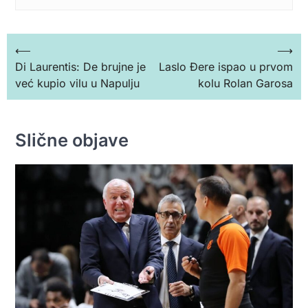
Кретање
⟵
⟶
Di Laurentis: De brujne je
Laslo Đere ispao u prvom
чланка
već kupio vilu u Napulju
kolu Rolan Garosa
Slične objave