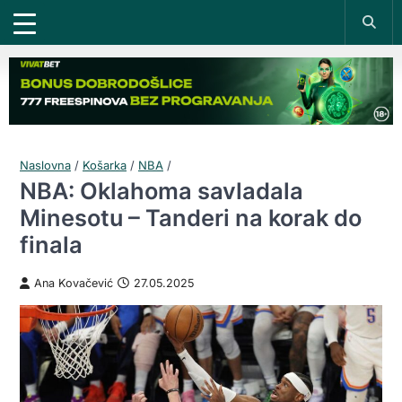
Naslovna
/
Košarka
/
NBA
/
NBA: Oklahoma savladala
Minesotu – Tanderi na korak do
finala
Ana Kovačević
27.05.2025