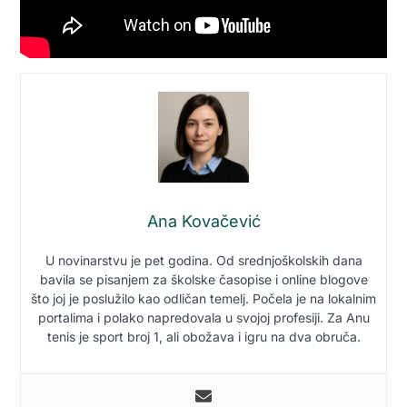
Ana Kovačević
U novinarstvu je pet godina. Od srednjoškolskih dana
bavila se pisanjem za školske časopise i online blogove
što joj je poslužilo kao odličan temelj. Počela je na lokalnim
portalima i polako napredovala u svojoj profesiji. Za Anu
tenis je sport broj 1, ali obožava i igru na dva obruča.