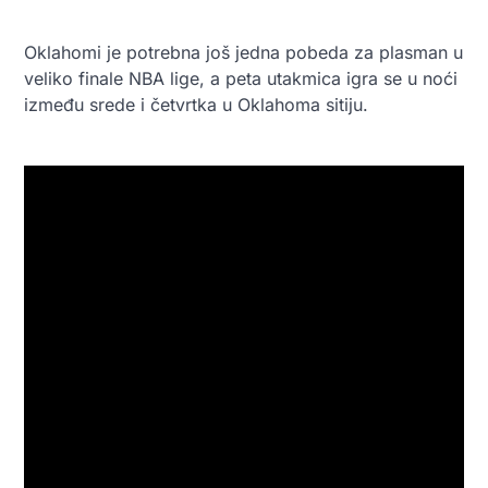
Oklahomi je potrebna još jedna pobeda za plasman u
veliko finale NBA lige, a peta utakmica igra se u noći
između srede i četvrtka u Oklahoma sitiju.