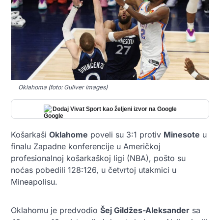
Oklahoma (foto: Guliver images)
Dodaj Vivat Sport kao željeni izvor na Google
Košarkaši
Oklahome
poveli su 3:1 protiv
Minesote
u
finalu Zapadne konferencije u Američkoj
profesionalnoj košarkaškoj ligi (NBA), pošto su
noćas pobedili 128:126, u četvrtoj utakmici u
Mineapolisu.
Oklahomu je predvodio
Šej Gildžes-Aleksander
sa