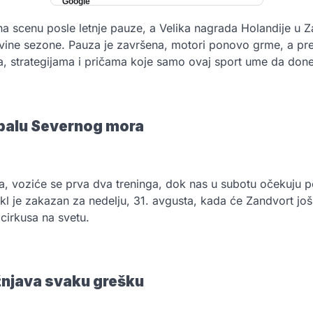
na scenu posle letnje pauze, a Velika nagrada Holandije u
vine sezone. Pauza je završena, motori ponovo grme, a pr
ma, strategijama i pričama koje samo ovaj sport ume da don
balu Severnog mora
a, voziće se prva dva treninga, dok nas u subotu očekuju po
akl je zakazan za nedelju, 31. avgusta, kada će Zandvort još
cirkusa na svetu.
žnjava svaku grešku