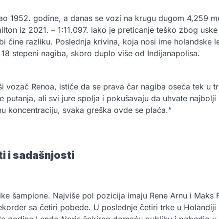
vao 1952. godine, a danas se vozi na krugu dugom 4,259 m
milton iz 2021. – 1:11.097. Iako je preticanje teško zbog uske
bi čine razliku. Poslednja krivina, koja nosi ime holandske 
 18 stepeni nagiba, skoro duplo više od Indijanapolisa.
i vozač Renoa, ističe da se prava čar nagiba oseća tek u tre
še putanja, ali svi jure spolja i pokušavaju da uhvate najbolji 
u koncentraciju, svaka greška ovde se plaća.“
ti i sadašnjosti
ike šampione. Najviše pol pozicija imaju Rene Arnu i Maks F
korder sa četiri pobede. U poslednje četiri trke u Holandiji 
ošle godine Lando Noris šokirao domaću publiku i pobedio u