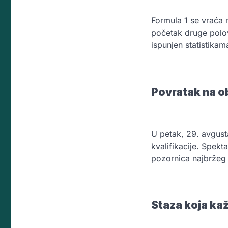
Formula 1 se vraća 
početak druge polo
ispunjen statistika
Povratak na o
U petak, 29. avgust
kvalifikacije. Spekt
pozornica najbržeg 
Staza koja ka