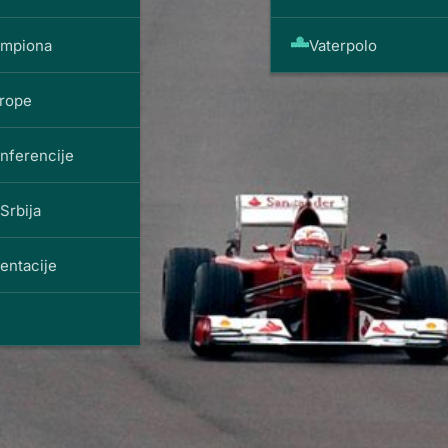
ampiona
Vaterpolo
vrope
onferencije
Srbija
entacije