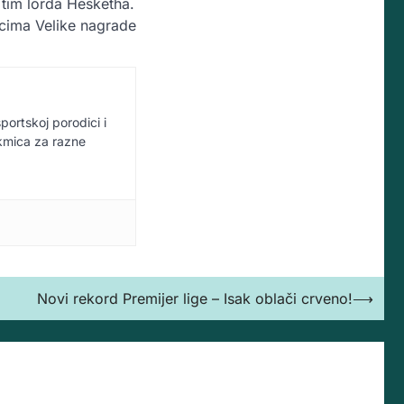
 tim lorda Hesketha.
ucima Velike nagrade
sportskoj porodici i
akmica za razne
Novi rekord Premijer lige – Isak oblači crveno!
⟶