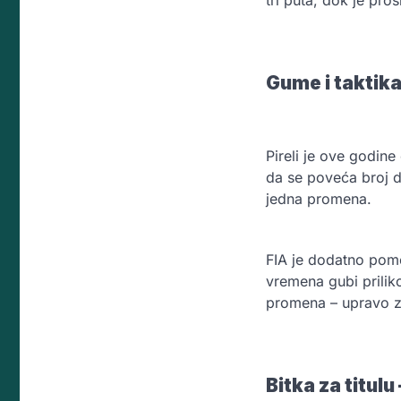
Gume i taktik
Pireli je ove godin
da se poveća broj d
jedna promena.
FIA je dodatno pomo
vremena gubi priliko
promena – upravo za
Bitka za titul