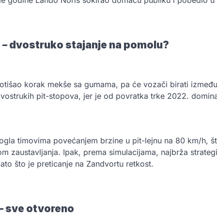
a – dvostruko stajanje na pomolu?
e otišao korak mekše sa gumama, pa će vozači birati između 
vostrukih pit-stopova, jer je od povratka trke 2022. domin
gla timovima povećanjem brzine u pit-lejnu na 80 km/h, š
m zaustavljanja. Ipak, prema simulacijama, najbrža strategij
to što je preticanje na Zandvortu retkost.
u – sve otvoreno