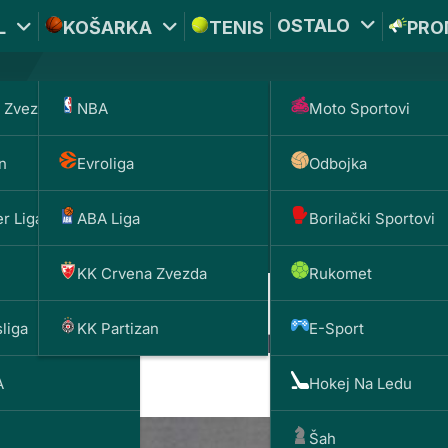
OSTALO
L
KOŠARKA
TENIS
PRO
 Zvezda
NBA
Moto Sportovi
*PROMOKOD:
TIKET1
n
Evroliga
Odbojka
DOBIJAŠ TI
BET
1000 
200 RSD
r Liga
ABA Liga
Borilački Sportovi
KK Crvena Zvezda
Rukomet
liga
KK Partizan
E-Sport
dvort – početak druge polov
A
Hokej Na Ledu
Šah