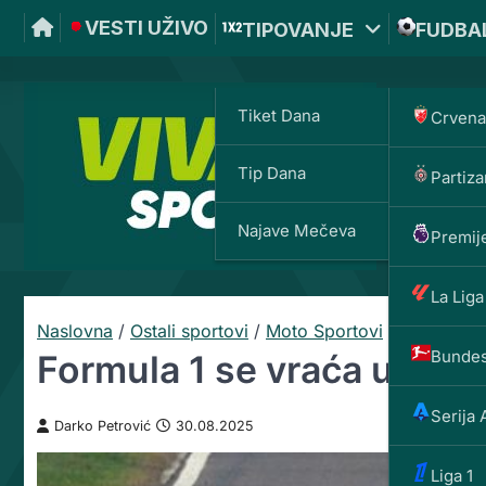
VESTI UŽIVO
TIPOVANJE
FUDBA
Tiket Dana
Crvena
Tip Dana
Partiza
VIVAT
Najave Mečeva
Premije
La Liga
Naslovna
/
Ostali sportovi
/
Moto Sportovi
/
Bundes
Formula 1 se vraća u Zan
Serija 
Darko Petrović
30.08.2025
Liga 1