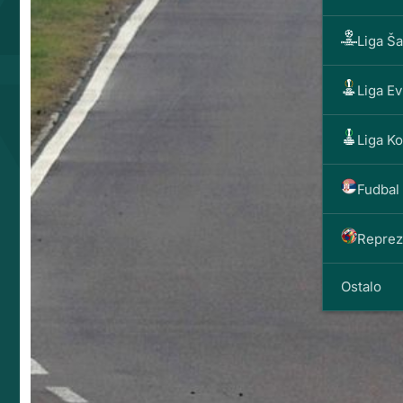
Liga Š
Liga E
Liga K
Fudbal 
Reprez
Ostalo