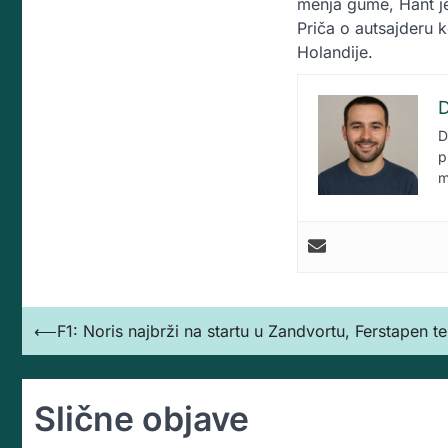
menja gume, Hant je 
Priča o autsajderu 
Holandije.
D
D
p
m
Кретање
⟵
F1: Noris najbrži na startu u Zandvortu, Ferstapen te
чланка
Slične objave