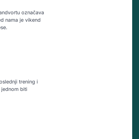
 Zandvortu označava
ed nama je vikend
ese.
slednji trening i
 jednom biti