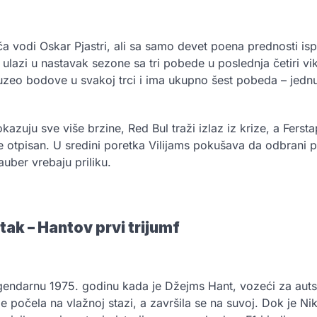
 vodi Oskar Pjastri, ali sa samo devet poena prednosti is
ulazi u nastavak sezone sa tri pobede u poslednja četiri vik
e uzeo bodove u svakoj trci i ima ukupno šest pobeda – jedn
okazuju sve više brzine, Red Bul traži izlaz iz krize, a Fe
e otpisan. U sredini poretka Vilijams pokušava da odbrani 
auber vrebaju priliku.
tak – Hantov prvi trijumf
egendarnu 1975. godinu kada je Džejms Hant, vozeći za auts
je počela na vlažnoj stazi, a završila se na suvoj. Dok je N