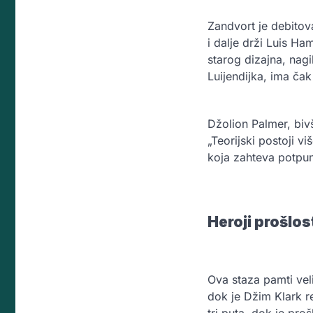
Zandvort je debito
i dalje drži Luis Ha
starog dizajna, nagi
Luijendijka, ima čak
Džolion Palmer, bivš
„Teorijski postoji vi
koja zahteva potpun
Heroji prošlos
Ova staza pamti vel
dok je Džim Klark re
tri puta, dok je pr