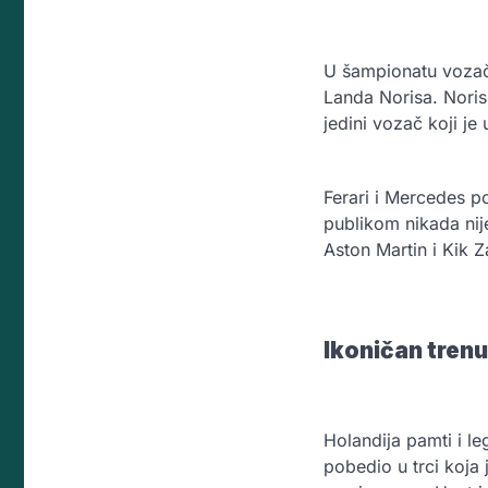
U šampionatu vozača
Landa Norisa. Noris 
jedini vozač koji j
Ferari i Mercedes p
publikom nikada nij
Aston Martin i Kik Z
Ikoničan trenu
Holandija pamti i l
pobedio u trci koja 