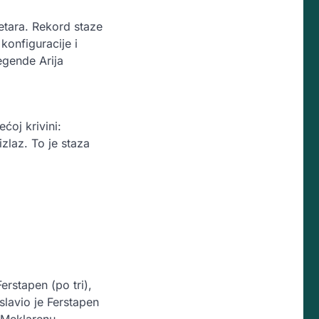
etara. Rekord staze
 konfiguracije i
legende Arija
ćoj krivini:
izlaz. To je staza
erstapen (po tri),
slavio je Ferstapen
 Meklarenu.