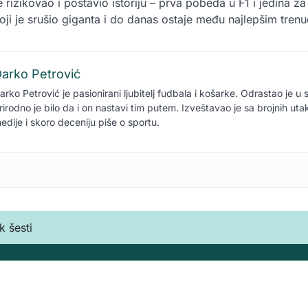
rizikovao i postavio istoriju – prva pobeda u F1 i jedina za
koji je srušio giganta i do danas ostaje među najlepšim tren
arko Petrović
arko Petrović je pasionirani ljubitelj fudbala i košarke. Odrastao je u 
rirodno je bilo da i on nastavi tim putem. Izveštavao je sa brojnih ut
edije i skoro deceniju piše o sportu.
k šesti