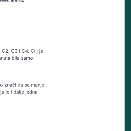
C2, C3 i C4. Cilj je
antna bila samo
to znači da se manje
a je i dalje jedna