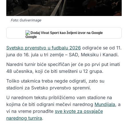
Foto: Guliverimage
Dodaj Vivat Sport kao željeni izvor na Google
Svetsko prvenstvo u fudbalu 2026
odigraće se od 11.
juna do 16. jula u tri zemlje – SAD, Meksiku i Kanadi.
Naredni turnir biće specifičan jer će po prvi put imati
48 učesnika, koji će biti smešteni u 12 grupa.
Toliko utakmica treba negde odigrati, zato su
stadioni za Svetsko prvenstvo spremni.
U narednom tekstu približićemo vam stadione na
kojima će biti odigrani mečevi narednog
Mundijala
, a
vi na vreme pronađite
sve kvote za osvajače
narednog turnira
.