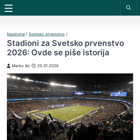
X
*PROMOKOD:
TIKET1000
18+
UPLATI DEPOZIT
DOBIJAŠ TIKET NA
VIVAT
BET
1000 RSD
200 RSD
REGISTRUJ SE
Naslovna
/
Svetsko prvenstvo
/
Stadioni za Svetsko prvenstvo
2026: Ovde se piše istorija
Marko Ilić
20.01.2026