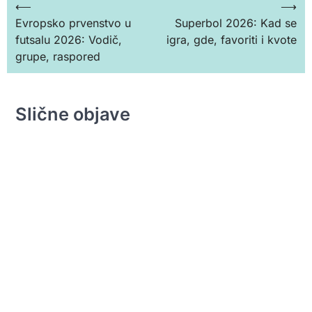
Кретање
⟵
⟶
Evropsko prvenstvo u
Superbol 2026: Kad se
чланка
futsalu 2026: Vodič,
igra, gde, favoriti i kvote
grupe, raspored
Slične objave