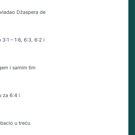
avladao Džaspera de
3:1 – 1:6, 6:3, 6:2 i
gem i samim tim
 za 6:4 i
ebacio u treću