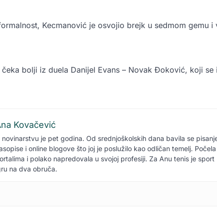
ta formalnost, Kecmanović je osvojio brejk u sedmom gemu i
 čeka bolji iz duela Danijel Evans – Novak Đoković, koji se
na Kovačević
 novinarstvu je pet godina. Od srednjoškolskih dana bavila se pisan
asopise i online blogove što joj je poslužilo kao odličan temelj. Počela
ortalima i polako napredovala u svojoj profesiji. Za Anu tenis je sport 
gru na dva obruča.