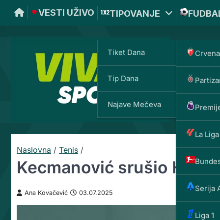
VESTI UŽIVO
TIPOVANJE
FUDBA
Tiket Dana
Crvena
Tip Dana
Partiza
VIVAT
Najave Mečeva
Premije
La Liga
Naslovna
/
Tenis
/
Bundes
Kecmanović srušio Holan
Serija 
Ana Kovačević
03.07.2025
Liga 1