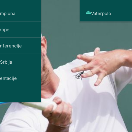
ampiona
Vaterpolo
vrope
onferencije
Srbija
entacije