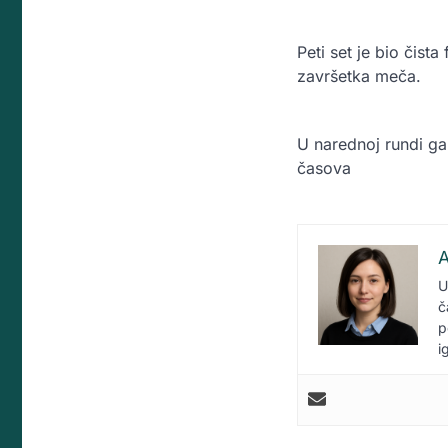
Peti set je bio čis
završetka meča.
U narednoj rundi ga
časova
A
U
č
p
i