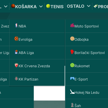
OSTALO
L
KOŠARKA
TENIS
PRO
 Zvezda
NBA
Moto Sportovi
*PROMOKOD:
TIKET1
n
Evroliga
Odbojka
UPLATI DEPOZIT
DOBIJAŠ TI
BET
200 RSD
1000 
r Liga
ABA Liga
Borilački Sportovi
KK Crvena Zvezda
Rukomet
liga
KK Partizan
E-Sport
đanina i zakazao duel s Đo
A
Hokej Na Ledu
Šah