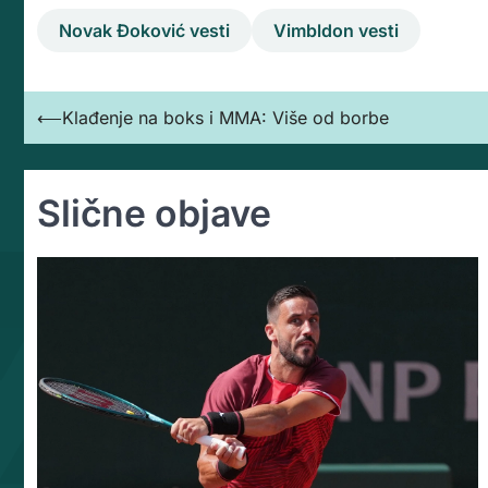
Novak Đoković vesti
Vimbldon vesti
Кретање
⟵
Klađenje na boks i MMA: Više od borbe
чланка
Slične objave