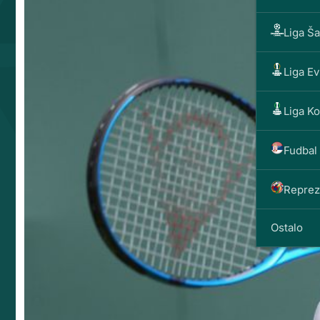
Liga Š
Liga E
Liga K
Fudbal 
Reprez
Ostalo