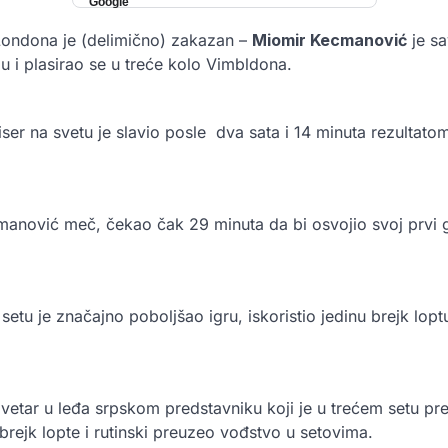
Londona je (delimično) zakazan –
Miomir Kecmanović
je s
 i plasirao se u treće kolo Vimbldona.
er na svetu je slavio posle dva sata i 14 minuta rezultatom 
manović meč, čekao čak 29 minuta da bi osvojio svoj prvi 
tu je značajno poboljšao igru, iskoristio jedinu brejk loptu
 vetar u leđa srpskom predstavniku koji je u trećem setu pr
brejk lopte i rutinski preuzeo vođstvo u setovima.