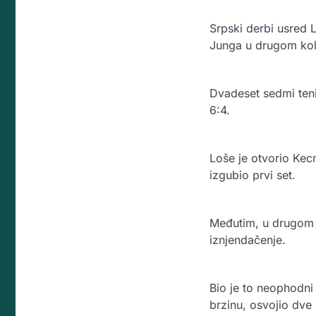
Srpski derbi usred 
Junga u drugom kolu
Dvadeset sedmi tenis
6:4.
Loše je otvorio Kec
izgubio prvi set.
Međutim, u drugom se
iznjendačenje.
Bio je to neophodni
brzinu, osvojio dve 