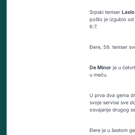
Srpski teniser
Laslo
pošto je izgubio od 
6:7.
Đere, 59. teniser sv
De Minor
je u četv
u meču.
U prva dva gema dru
svoje servise sve d
osvajanje drugog se
Đere je u šestom ge