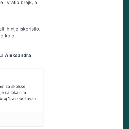
 i vratio brejk, a
 ih nije iskoristio,
go kolo.
ca
Aleksandra
jem za školske
 je na lokalnim
broj 1, ali obožava i