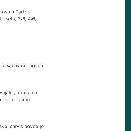
rosa u Parizu,
i seta, 3:6, 4:6,
 je sačuvao i poveo
svajali gemove na
mu je omogućio
voj servis poveo je