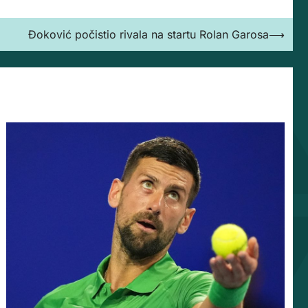
Đoković počistio rivala na startu Rolan Garosa
⟶