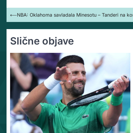
Кретање
⟵
NBA: Oklahoma savladala Minesotu – Tanderi na kor
чланка
Slične objave