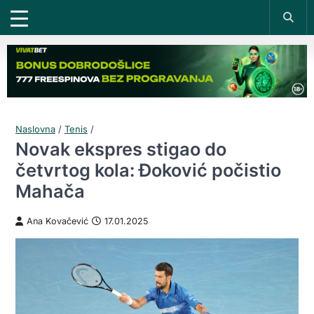
Naslovna
/
Tenis
/
Novak ekspres stigao do
četvrtog kola: Đoković počistio
Mahača
Ana Kovačević
17.01.2025