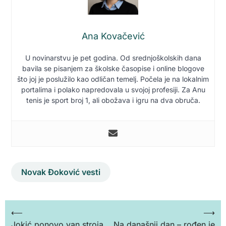
Ana Kovačević
U novinarstvu je pet godina. Od srednjoškolskih dana
bavila se pisanjem za školske časopise i online blogove
što joj je poslužilo kao odličan temelj. Počela je na lokalnim
portalima i polako napredovala u svojoj profesiji. Za Anu
tenis je sport broj 1, ali obožava i igru na dva obruča.
Novak Đoković vesti
Кретање
⟵
⟶
Jokić ponovo van stroja,
Na današnji dan – rođen je