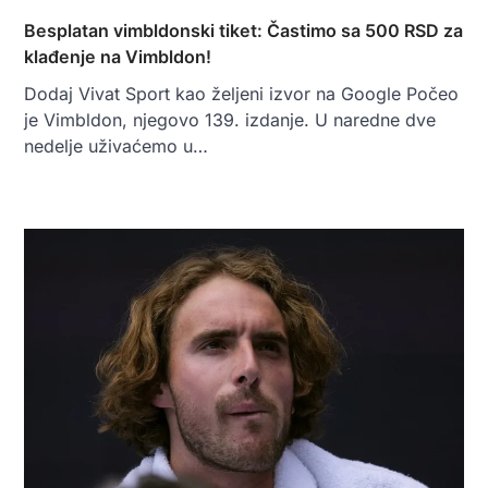
Besplatan vimbldonski tiket: Častimo sa 500 RSD za
klađenje na Vimbldon!
Dodaj Vivat Sport kao željeni izvor na Google Počeo
je Vimbldon, njegovo 139. izdanje. U naredne dve
nedelje uživaćemo u…