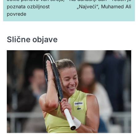
чланка
poznata ozbiljnost
„Najveći“, Muhamed Ali
povrede
Slične objave