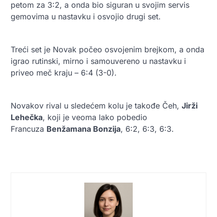
petom za 3:2, a onda bio siguran u svojim servis
gemovima u nastavku i osvojio drugi set.
Treći set je Novak počeo osvojenim brejkom, a onda
igrao rutinski, mirno i samouvereno u nastavku i
priveo meč kraju – 6:4 (3-0).
Novakov rival u sledećem kolu je takođe Čeh,
Jirži
Lehečka
, koji je veoma lako pobedio
Francuza
Benžamana Bonzija
, 6:2, 6:3, 6:3.