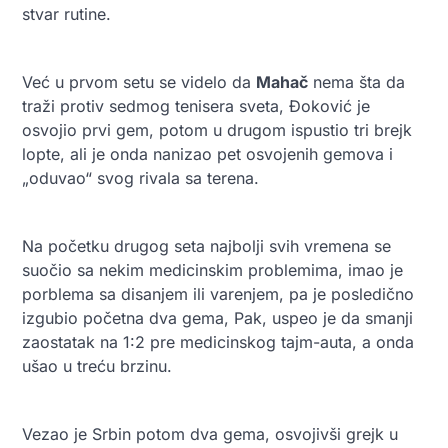
stvar rutine.
Već u prvom setu se videlo da
Mahač
nema šta da
traži protiv sedmog tenisera sveta, Đoković je
osvojio prvi gem, potom u drugom ispustio tri brejk
lopte, ali je onda nanizao pet osvojenih gemova i
„oduvao“ svog rivala sa terena.
Na početku drugog seta najbolji svih vremena se
suočio sa nekim medicinskim problemima, imao je
porblema sa disanjem ili varenjem, pa je posledično
izgubio početna dva gema, Pak, uspeo je da smanji
zaostatak na 1:2 pre medicinskog tajm-auta, a onda
ušao u treću brzinu.
Vezao je Srbin potom dva gema, osvojivši grejk u