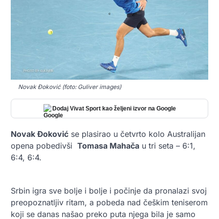
Novak Đoković (foto: Guliver images)
Dodaj Vivat Sport kao željeni izvor na Google
Novak Đoković
se plasirao u četvrto kolo Australijan
opena pobedivši
Tomasa Mahača
u tri seta – 6:1,
6:4, 6:4.
Srbin igra sve bolje i bolje i počinje da pronalazi svoj
preopoznatljiv ritam, a pobeda nad češkim teniserom
koji se danas našao preko puta njega bila je samo