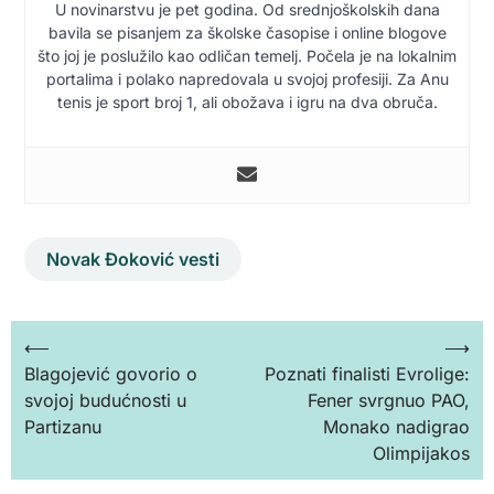
U novinarstvu je pet godina. Od srednjoškolskih dana
bavila se pisanjem za školske časopise i online blogove
što joj je poslužilo kao odličan temelj. Počela je na lokalnim
portalima i polako napredovala u svojoj profesiji. Za Anu
tenis je sport broj 1, ali obožava i igru na dva obruča.
Novak Đoković vesti
Кретање
⟵
⟶
Blagojević govorio o
Poznati finalisti Evrolige:
чланка
svojoj budućnosti u
Fener svrgnuo PAO,
Partizanu
Monako nadigrao
Olimpijakos