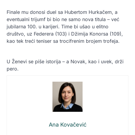
Finale mu donosi duel sa Hubertom Hurkačem, a
eventualni trijumf bi bio ne samo nova titula – već
jubilarna 100. u karijeri. Time bi ušao u elitno
društvo, uz Federera (103) i Džimija Konorsa (109),
kao tek treći teniser sa trocifrenim brojem trofeja.
U Ženevi se piše istorija – a Novak, kao i uvek, drži
pero.
Ana Kovačević