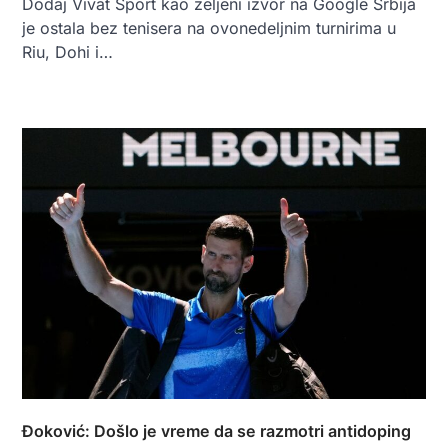
Dodaj Vivat Sport kao željeni izvor na Google Srbija
je ostala bez tenisera na ovonedeljnim turnirima u
Riu, Dohi i…
Đoković: Došlo je vreme da se razmotri antidoping