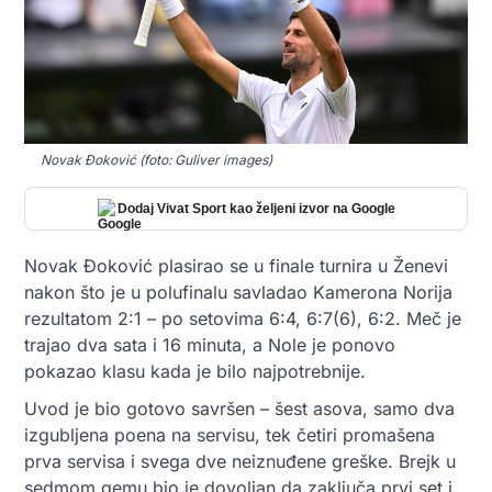
Novak Đoković (foto: Guliver images)
Dodaj Vivat Sport kao željeni izvor na Google
Novak Đoković plasirao se u finale turnira u Ženevi
nakon što je u polufinalu savladao Kamerona Norija
rezultatom 2:1 – po setovima 6:4, 6:7(6), 6:2. Meč je
trajao dva sata i 16 minuta, a Nole je ponovo
pokazao klasu kada je bilo najpotrebnije.
Uvod je bio gotovo savršen – šest asova, samo dva
izgublje
na poena na servisu, tek četiri promašena
prva servisa i svega dve neiznuđene greške. Brejk u
sedmom gemu bio je dovoljan da zaključa prvi set i