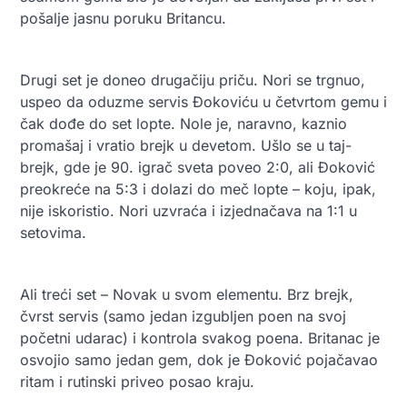
pošalje jasnu poruku Britancu.
Drugi set je doneo drugačiju priču. Nori se trgnuo,
uspeo da oduzme servis Đokoviću u četvrtom gemu i
čak dođe do set lopte. Nole je, naravno, kaznio
promašaj i vratio brejk u devetom. Ušlo se u taj-
brejk, gde je 90. igrač sveta poveo 2:0, ali Đoković
preokreće na 5:3 i dolazi do meč lopte – koju, ipak,
nije iskoristio. Nori uzvraća i izjednačava na 1:1 u
setovima.
Ali treći set – Novak u svom elementu. Brz brejk,
čvrst servis (samo jedan izgubljen poen na svoj
početni udarac) i kontrola svakog poena. Britanac je
osvojio samo jedan gem, dok je Đoković pojačavao
ritam i rutinski priveo posao kraju.