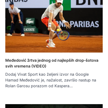
Međedović žrtva jednog od najlepših drop-šotova
svih vremena (VIDEO)
Dodaj Vivat Sport kao željeni izvor na Google
Hamad Međedović je, nažalost, završio nastup na
Rolan Garosu porazom od Kaspera…