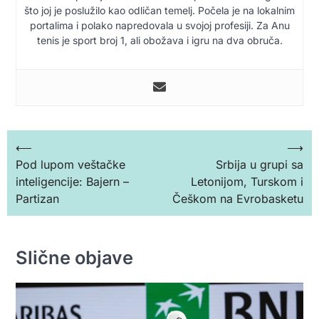
što joj je poslužilo kao odličan temelj. Počela je na lokalnim
portalima i polako napredovala u svojoj profesiji. Za Anu
tenis je sport broj 1, ali obožava i igru na dva obruča.
Кретање
⟵
⟶
Pod lupom veštačke
Srbija u grupi sa
чланка
inteligencije: Bajern –
Letonijom, Turskom i
Partizan
Češkom na Evrobasketu
Slične objave