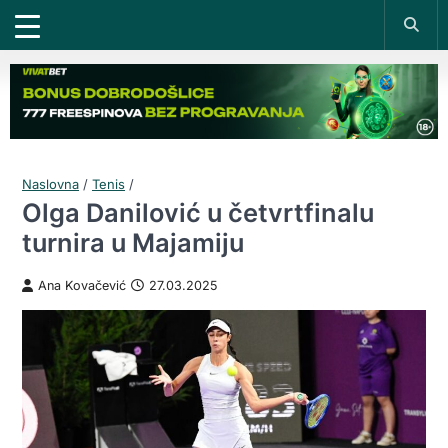
Naslovna
/
Tenis
/
Olga Danilović u četvrtfinalu
turnira u Majamiju
Ana Kovačević
27.03.2025