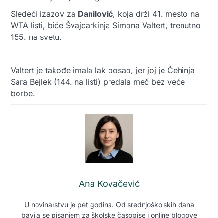
Sledeći izazov za
Danilović
, koja drži 41. mesto na
WTA listi, biće Švajcarkinja Simona Valtert, trenutno
155. na svetu.
Valtert je takođe imala lak posao, jer joj je Čehinja
Sara Bejlek (144. na listi) predala meč bez veće
borbe.
Ana Kovačević
U novinarstvu je pet godina. Od srednjoškolskih dana
bavila se pisanjem za školske časopise i online blogove