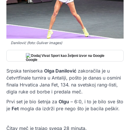
Danilović (foto: Guliver images)
Dodaj Vivat Sport kao željeni izvor na Google
Srpska teniserka
Olga Danilović
zakoračila je u
četvrtfinale turnira u Antaliji, pošto je danas u osmini
finala Hrvatica Jana Fet, 134. na svetskoj rang-listi,
digla ruke od borbe i predala meč.
Prvi set je bio šetnja za
Olgu
– 6:0, i to je bilo sve što
je
Fet
mogla da izdrži pre nego što je bacila peškir.
Čitav meč je trajao svega 28 minuta.