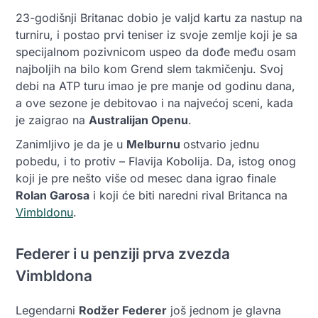
23-godišnji Britanac dobio je valjd kartu za nastup na
turniru, i postao prvi teniser iz svoje zemlje koji je sa
specijalnom pozivnicom uspeo da dođe među osam
najboljih na bilo kom Grend slem takmičenju. Svoj
debi na ATP turu imao je pre manje od godinu dana,
a ove sezone je debitovao i na najvećoj sceni, kada
je zaigrao na
Australijan Openu
.
Zanimljivo je da je u
Melburnu
ostvario jednu
pobedu, i to protiv – Flavija Kobolija. Da, istog onog
koji je pre nešto više od mesec dana igrao finale
Rolan Garosa
i koji će biti naredni rival Britanca na
Vimbldonu
.
Federer i u penziji prva zvezda
Vimbldona
Legendarni
Rodžer Federer
još jednom je glavnа