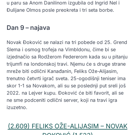
u paru sa Anom Danilinom izgubila od Ingrid Nel i
Đulijane Olmos posle preokreta i tri seta borbe.
Dan 9 – najava
Novak Đoković se nalazi na tri pobede od 25. Grend
Slema i osmog trofeja na Vimbldonu, čime bi se
izjednačio sa Rodžerom Federerom kada su u pitanju
trijumfi na londonskoj travi. Njemu će s druge strane
mreže biti odlični Kanađanin, Feliks Ože-Alijasim,
trenutno četvrti igrač sveta. 25-ogodišnji teniser ima
skor 1-1 sa Novakom, ali su se poslednji put sreli još
2022. na Lejver kupu. Đoković će biti favorit, ali se
ne sme podceniti odlični server, koji na travi igra
izuzetno.
(2.609) FELIKS OŽE-ALIJASIM – NOVAK