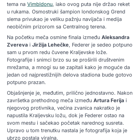
tema na
Vimbldonu
, iako ovog puta nije držao reket
u rukama. Osmostruki šampion londonskog Grend
slema privukao je veliku pažnju navijača i medija
neobičnim prizorom sa Centralnog terena.
Na početku meča osmine finala između
Aleksandra
Zvereva
i
Jiržija Lehečke
, Federer je sedeo potpuno
sam u prvom redu čuvene Kraljevske lože.
Fotografije i snimci brzo su se proširili društvenim
mrežama, a mnogi su se zapitali kako je moguće da
jedan od najprestižnijih delova stadiona bude gotovo
potpuno prazan.
Objašnjenje je, međutim, prilično jednostavno. Nakon
završetka prethodnog meča između
Artura Ferija
i
njegovog protivnika, većina zvanica nakratko je
napustila Kraljevsku ložu, dok je Federer ostao na
svom mestu i sačekao početak narednog susreta.
Upravo u tom trenutku nastala je fotografija koja je
ubrzo postala viralna.