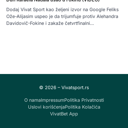
Dodaj Vivat Sport kao željeni izvor na Google Feliks
Ože-Alijasim uspeo je da trijumfuje protiv Alehandra
Davidovič-Fokine i zakaže četvrtfinalni…
O nama
Impressum
Politika Privatnosti
Uslovi korišćenja
Politika Kolačića
VivatBet App