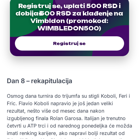
Registruj se, uplati 500 RSD i
dobijaš 500 RSD za klađenje na
Vimbldon (promokod:
WIMBLEDON500)
Registruj se
Dan 8 – rekapitulacija
Osmog dana turnira do trijumfa su stigli Koboli, Feri i
Fric. Flavio Koboli napravio je još jedan veliki
rezultat, nešto više od mesec dana nakon
izgubljenog finala Rolan Garosa. Italijan je trenutno
četvrti u ATP trci i od narednog ponedeljka će možda
imati renking karijere, ako napravi bolji rezultat od