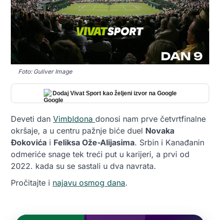
Foto: Guliver Image
Dodaj Vivat Sport kao željeni izvor na Google
Deveti dan
Vimbldona
donosi nam prve četvrtfinalne
okršaje, a u centru pažnje biće duel
Novaka
Đokovića
i
Feliksa Ože-Alijasima
. Srbin i Kanađanin
odmeriće snage tek treći put u karijeri, a prvi od
2022. kada su se sastali u dva navrata.
Pročitajte i
najavu osmog dana
.