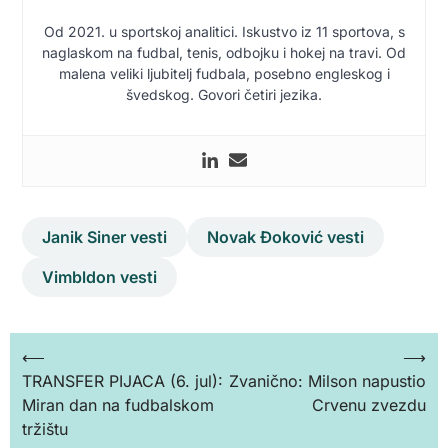
Od 2021. u sportskoj analitici. Iskustvo iz 11 sportova, s
naglaskom na fudbal, tenis, odbojku i hokej na travi. Od
malena veliki ljubitelj fudbala, posebno engleskog i
švedskog. Govori četiri jezika.
Janik Siner vesti
Novak Đoković vesti
Vimbldon vesti
Кретање
⟵
⟶
TRANSFER PIJACA (6. jul):
Zvanično: Milson napustio
чланка
Miran dan na fudbalskom
Crvenu zvezdu
tržištu