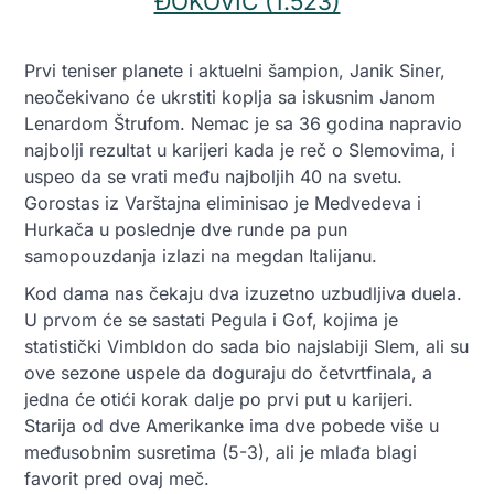
ĐOKOVIĆ (1.523)
Prvi teniser planete i aktuelni šampion, Janik Siner,
neočekivano će ukrstiti koplja sa iskusnim Janom
Lenardom Štrufom. Nemac je sa 36 godina napravio
najbolji rezultat u karijeri kada je reč o Slemovima, i
uspeo da se vrati među najboljih 40 na svetu.
Gorostas iz Varštajna eliminisao je Medvedeva i
Hurkača u poslednje dve runde pa pun
samopouzdanja izlazi na megdan Italijanu.
Kod dama nas čekaju dva izuzetno uzbudljiva duela.
U prvom će se sastati Pegula i Gof, kojima je
statistički Vimbldon do sada bio najslabiji Slem, ali su
ove sezone uspele da doguraju do četvrtfinala, a
jedna će otići korak dalje po prvi put u karijeri.
Starija od dve Amerikanke ima dve pobede više u
međusobnim susretima (5-3), ali je mlađa blagi
favorit pred ovaj meč.