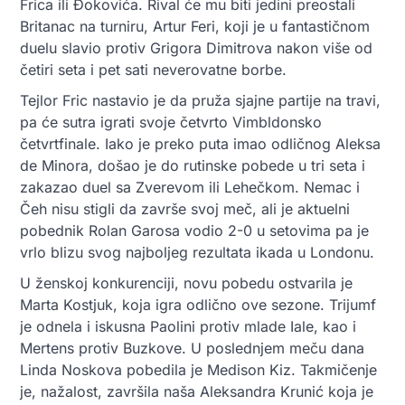
Frica ili Đokovića. Rival će mu biti jedini preostali
Britanac na turniru, Artur Feri, koji je u fantastičnom
duelu slavio protiv Grigora Dimitrova nakon više od
četiri seta i pet sati neverovatne borbe.
Tejlor Fric nastavio je da pruža sjajne partije na travi,
pa će sutra igrati svoje četvrto Vimbldonsko
četvrtfinale. Iako je preko puta imao odličnog Aleksa
de Minora, došao je do rutinske pobede u tri seta i
zakazao duel sa Zverevom ili Lehečkom. Nemac i
Čeh nisu stigli da završe svoj meč, ali je aktuelni
pobednik Rolan Garosa vodio 2-0 u setovima pa je
vrlo blizu svog najboljeg rezultata ikada u Londonu.
U ženskoj konkurenciji, novu pobedu ostvarila je
Marta Kostjuk, koja igra odlično ove sezone. Trijumf
je odnela i iskusna Paolini protiv mlade Iale, kao i
Mertens protiv Buzkove. U poslednjem meču dana
Linda Noskova pobedila je Medison Kiz. Takmičenje
je, nažalost, završila naša Aleksandra Krunić koja je