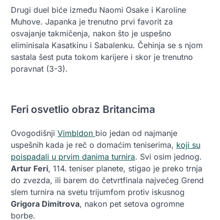
Drugi duel biće između Naomi Osake i Karoline
Muhove. Japanka je trenutno prvi favorit za
osvajanje takmičenja, nakon što je uspešno
eliminisala Kasatkinu i Sabalenku. Čehinja se s njom
sastala šest puta tokom karijere i skor je trenutno
poravnat (3-3).
Feri osvetlio obraz Britancima
Ovogodišnji
Vimbldon
bio jedan od najmanje
uspešnih kada je reč o domaćim teniserima,
koji su
poispadali u prvim danima turnira
. Svi osim jednog.
Artur Feri
, 114. teniser planete, stigao je preko trnja
do zvezda, ili barem do četvrtfinala najvećeg Grend
slem turnira na svetu trijumfom protiv iskusnog
Grigora Dimitrova
, nakon pet setova ogromne
borbe.