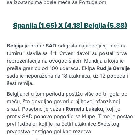
sa izostancima posle meča sa Portugalom.
Španija (1.65) X (4.18) Belgija (5.88)
Belgija
je protiv
SAD
odigrala najubedljiviji meč na
turniru i slavila sa 4:1. Crveni đavoli su postali prva
reprezentacija na ovogodišnjem Mundijalu koja je
prešla granicu od 100 udaraca. Ekipa
Rudija Garsije
sada je neporažena na 18 utakmica, uz 12 pobeda i
šest remija.
Belgijanci u tom periodu postižu više od tri gola po
meču, što dovoljno govori o njihovoj ofanzivnoj
snazi. Posebno je važan
Romelu Lukaku
, koji je
protiv SAD ponovo pogodio sa klupe. Time je postao
prvi fudbaler koji je na četiri utakmice Svetskog
prvenstva postigao gol kao rezerva.