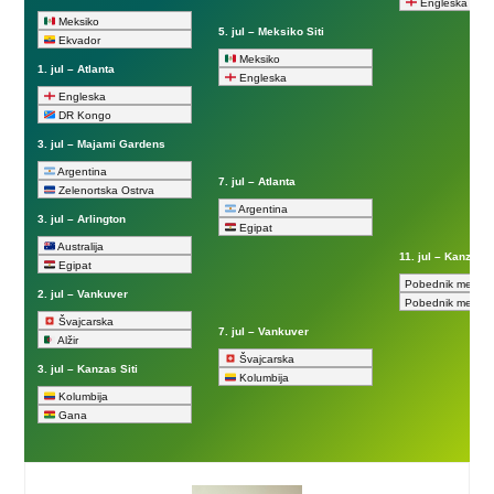
Engleska
Meksiko
5. jul – Meksiko Siti
Ekvador
Meksiko
1. jul – Atlanta
Engleska
Engleska
DR Kongo
3. jul – Majami Gardens
Argentina
7. jul – Atlanta
Zelenortska Ostrva
Argentina
3. jul – Arlington
Egipat
Australija
11. jul – Kanzas S
Egipat
Pobednik meča 
2. jul – Vankuver
Pobednik meča 
Švajcarska
7. jul – Vankuver
Alžir
Švajcarska
3. jul – Kanzas Siti
Kolumbija
Kolumbija
Gana