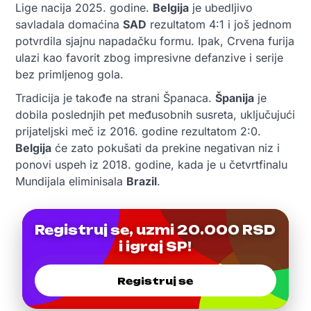
Lige nacija 2025. godine.
Belgija
je ubedljivo
savladala domaćina
SAD
rezultatom 4:1 i još jednom
potvrdila sjajnu napadačku formu. Ipak, Crvena furija
ulazi kao favorit zbog impresivne defanzive i serije
bez primljenog gola.
Tradicija je takođe na strani Španaca.
Španija
je
dobila poslednjih pet međusobnih susreta, uključujući
prijateljski meč iz 2016. godine rezultatom 2:0.
Belgija
će zato pokušati da prekine negativan niz i
ponovi uspeh iz 2018. godine, kada je u četvrtfinalu
Mundijala eliminisala
Brazil
.
Registruj se, uzmi 20.000 RSD
i igraj SP!
Registruj se