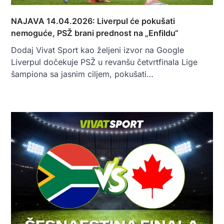
NAJAVA 14.04.2026: Liverpul će pokušati
nemoguće, PSŽ brani prednost na „Enfildu“
Dodaj Vivat Sport kao željeni izvor na Google
Liverpul dočekuje PSŽ u revanšu četvrtfinala Lige
šampiona sa jasnim ciljem, pokušati…