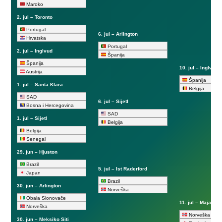
Maroko
2. jul – Toronto
Portugal
6. jul – Arlington
Hrvatska
Portugal
2. jul – Inglvud
Španija
Španija
10. jul – Inglvud
Austrija
Španija
1. jul – Santa Klara
Belgija
SAD
6. jul – Sijetl
Bosna i Hercegovina
SAD
1. jul – Sijetl
Belgija
Belgija
Senegal
29. jun – Hjuston
Brazil
5. jul – Ist Raderford
Japan
Brazil
30. jun – Arlington
Norveška
Obala Slonovače
11. jul – Majami 
Norveška
Norveška
30. jun – Meksiko Siti