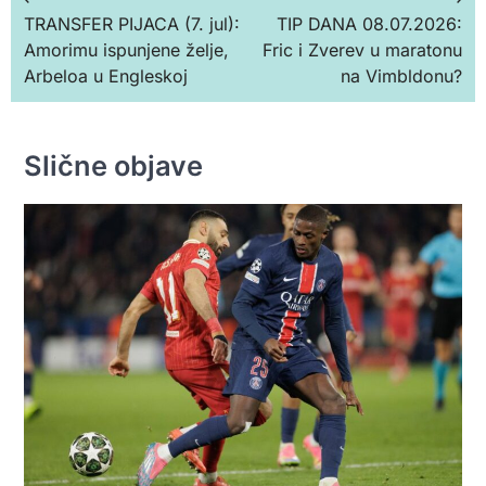
Кретање
TRANSFER PIJACA (7. jul):
TIP DANA 08.07.2026:
чланка
Amorimu ispunjene želje,
Fric i Zverev u maratonu
Arbeloa u Engleskoj
na Vimbldonu?
Slične objave