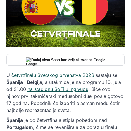
Dodaj Vivat Sport kao željeni izvor na Google
U
četvrtfinalu Svetskog prvenstva 2026
sastaju se
Španija
i
Belgija
, a utakmica je na programu 10. jula
od 21.00
na stadionu SoFi u Inglvudu
. Biće ovo
njihov prvi takmičarski međusobni duel posle gotovo
17 godina. Pobednik će izboriti plasman među četiri
najbolje reprezentacije sveta.
Španija
je do četvrtfinala stigla pobedom nad
Portugalom
, čime se revanširala za poraz u finalu