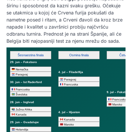
širinu i sposobnost da kazni svaku grešku. Očekuje
se utakmica u kojoj će Crvena furija pokušati da
nametne posed i ritam, a Crveni đavoli da kroz brze
napade i kvalitet u završnici probiju najčvršću
odbranu turnira. Prednost je na strani Španije, ali će
Belgija biti najopasniji test za njenu mrežu do sada.
Šesnaestina finala
Osmina finala
Četvrtfin
29. jun – Foksboro
Nemačka
4. jul – Filadelfija
Paragvaj
Paragvaj
30. jun – Ist Raderford
Francuska
Francuska
9. jul – Foksboro
Švedska
Francuska
28. jun – Inglvud
Maroko
Južna Afrika
4. jul – Hjuston
Kanada
Kanada
29. jun – Gvadalupe
Maroko
Holandija