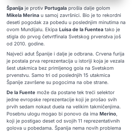
Španija
je protiv
Portugala
prošla dalje golom
Mikela Merina
u samoj završnici. Bio je to rekordni
deseti pogodak za pobedu u poslednjim minutima na
ovom Mundijalu. Ekipa
Luisa de la Fuentea
tako je
stigla do prvog četvrtfinala Svetskog prvenstva još
od 2010. godine.
Najveći adut Španije i dalje je odbrana. Crvena furija
je postala prva reprezentacija u istoriji koja je vezala
šest utakmica bez primljenog gola na Svetskom
prvenstvu. Samo tri od poslednjih 15 utakmica
Španije završene su pogocima na obe strane.
De la Fuente
može da postane tek treći selektor
jedne evropske reprezentacije koji je prošao svih
prvih sedam nokaut duela na velikim takmičenjima.
Posebnu ulogu mogao bi ponovo da ima
Merino
,
koji je postigao deset od svojih 11 reprezentativnih
golova u pobedama. Španija nema novih problema