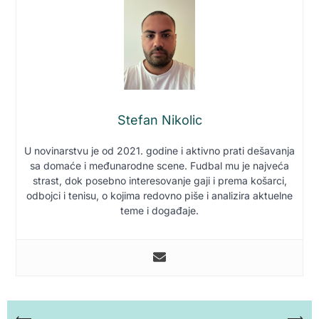
Stefan Nikolic
U novinarstvu je od 2021. godine i aktivno prati dešavanja
sa domaće i međunarodne scene. Fudbal mu je najveća
strast, dok posebno interesovanje gaji i prema košarci,
odbojci i tenisu, o kojima redovno piše i analizira aktuelne
teme i događaje.
⟵
⟶