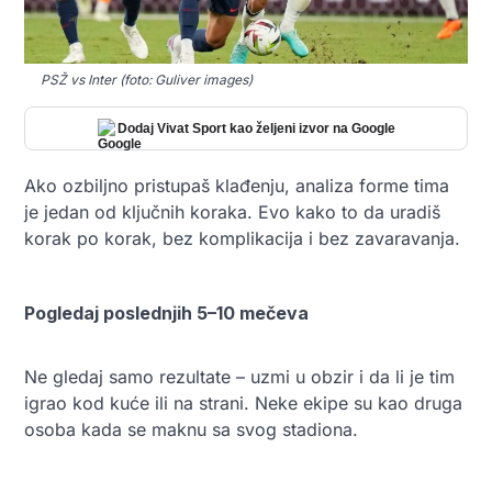
PSŽ vs Inter (foto: Guliver images)
Dodaj Vivat Sport kao željeni izvor na Google
Ako ozbiljno pristupaš klađenju, analiza forme tima
je jedan od ključnih koraka. Evo kako to da uradiš
korak po korak, bez komplikacija i bez zavaravanja.
Pogledaj poslednjih 5–10 mečeva
Ne gledaj samo rezultate – uzmi u obzir i da li je tim
igrao kod kuće ili na strani. Neke ekipe su kao druga
osoba kada se maknu sa svog stadiona.