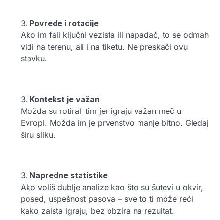
Povrede i rotacije
Ako im fali ključni vezista ili napadač, to se odmah
vidi na terenu, ali i na tiketu. Ne preskači ovu
stavku.
Kontekst je važan
Možda su rotirali tim jer igraju važan meč u
Evropi. Možda im je prvenstvo manje bitno. Gledaj
širu sliku.
Napredne statistike
Ako voliš dublje analize kao što su šutevi u okvir,
posed, uspešnost pasova – sve to ti može reći
kako zaista igraju, bez obzira na rezultat.