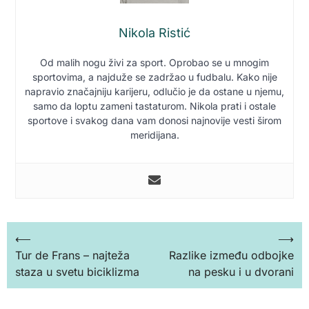
Nikola Ristić
Od malih nogu živi za sport. Oprobao se u mnogim
sportovima, a najduže se zadržao u fudbalu. Kako nije
napravio značajniju karijeru, odlučio je da ostane u njemu,
samo da loptu zameni tastaturom. Nikola prati i ostale
sportove i svakog dana vam donosi najnovije vesti širom
meridijana.
Кретање
⟵
⟶
Tur de Frans – najteža
Razlike između odbojke
чланка
staza u svetu biciklizma
na pesku i u dvorani