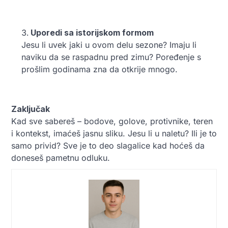
Uporedi sa istorijskom formom
Jesu li uvek jaki u ovom delu sezone? Imaju li
naviku da se raspadnu pred zimu? Poređenje s
prošlim godinama zna da otkrije mnogo.
Zaključak
Kad sve sabereš – bodove, golove, protivnike, teren
i kontekst, imaćeš jasnu sliku. Jesu li u naletu? Ili je to
samo privid? Sve je to deo slagalice kad hoćeš da
doneseš pametnu odluku.