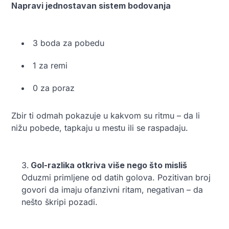
Napravi jednostavan sistem bodovanja
3 boda za pobedu
1 za remi
0 za poraz
Zbir ti odmah pokazuje u kakvom su ritmu – da li
nižu pobede, tapkaju u mestu ili se raspadaju.
Gol-razlika otkriva više nego što misliš
Oduzmi primljene od datih golova. Pozitivan broj
govori da imaju ofanzivni ritam, negativan – da
nešto škripi pozadi.