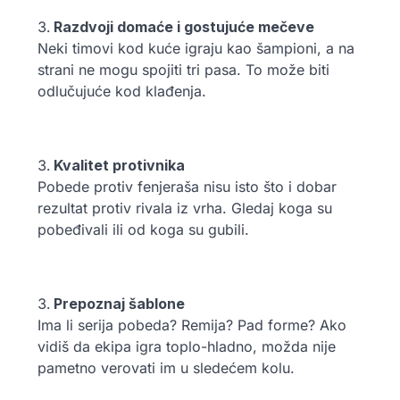
Razdvoji domaće i gostujuće mečeve
Neki timovi kod kuće igraju kao šampioni, a na
strani ne mogu spojiti tri pasa. To može biti
odlučujuće kod klađenja.
Kvalitet protivnika
Pobede protiv fenjeraša nisu isto što i dobar
rezultat protiv rivala iz vrha. Gledaj koga su
pobeđivali ili od koga su gubili.
Prepoznaj šablone
Ima li serija pobeda? Remija? Pad forme? Ako
vidiš da ekipa igra toplo-hladno, možda nije
pametno verovati im u sledećem kolu.