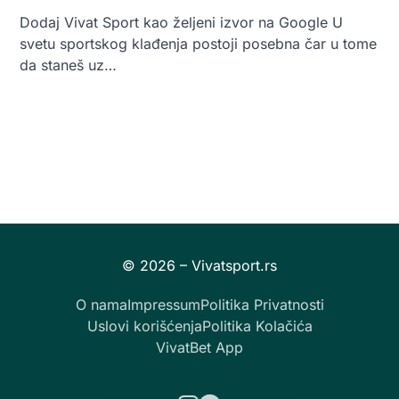
Dodaj Vivat Sport kao željeni izvor na Google U
svetu sportskog klađenja postoji posebna čar u tome
da staneš uz…
O nama
Impressum
Politika Privatnosti
Uslovi korišćenja
Politika Kolačića
VivatBet App