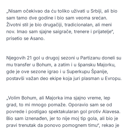
„Nisam očekivao da ću toliko uživati u Srbiji, ali bio
sam tamo dve godine i bio sam veoma srećan.
Životni stil je bio drugačiji, tradicionalan, ali meni
nov. Imao sam sjajne saigrače, trenere i prijatelje“,
prisetio se Asano.
Njegovih 21 gol u drugoj sezoni u Partizanu doneli su
mu transfer u Bohum, a zatim i u špansku Majorku,
gde je ove sezone igrao i u Superkupu Španije,
postavši važan deo ekipe koja juri plasman u Evropu.
„Volim Bohum, ali Majorka ima sjajno vreme, lep
grad, to mi mnogo pomaže. Oporavio sam se od
povrede i postigao spektakularan gol protiv Alavesa.
Bio sam iznenađen, jer to nije moj tip gola, ali bio je
pravi trenutak da ponovo pomognem timu“, rekao je