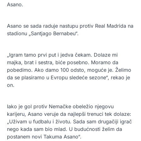
Asano.
Asano se sada raduje nastupu protiv Real Madrida na
stadionu „Santjago Bernabeu“.
„Igram tamo prvi put i jedva čekam. Dolaze mi
majka, brat i sestra, biće posebno. Moramo da
pobedimo. Ako damo 100 odsto, moguće je. Želimo
da se plasiramo u Evropu sledeće sezone“, rekao je
on.
Iako je gol protiv Nemačke obeležio njegovu
karijeru, Asano veruje da najlepši trenuci tek dolaze:
„Uživam u fudbalu i životu. Sada sam drugačiji igrač
nego kada sam bio mlad. U budućnosti želim da
postanem novi Takuma Asano“.