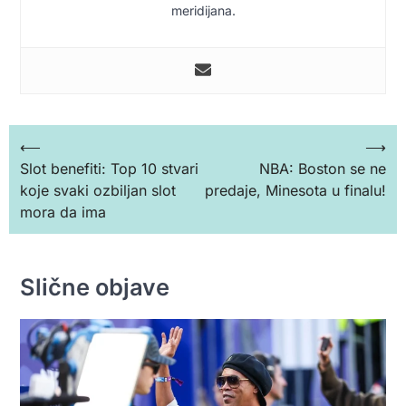
meridijana.
Кретање
⟵
⟶
Slot benefiti: Top 10 stvari
NBA: Boston se ne
чланка
koje svaki ozbiljan slot
predaje, Minesota u finalu!
mora da ima
Slične objave