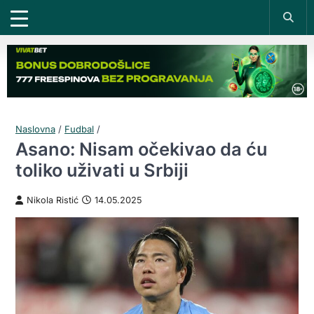
Naslovna
/
Fudbal
/
Asano: Nisam očekivao da ću
toliko uživati u Srbiji
Nikola Ristić
14.05.2025