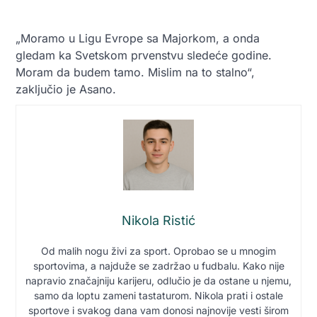
„Moramo u Ligu Evrope sa Majorkom, a onda
gledam ka Svetskom prvenstvu sledeće godine.
Moram da budem tamo. Mislim na to stalno“,
zaključio je Asano.
Nikola Ristić
Od malih nogu živi za sport. Oprobao se u mnogim
sportovima, a najduže se zadržao u fudbalu. Kako nije
napravio značajniju karijeru, odlučio je da ostane u njemu,
samo da loptu zameni tastaturom. Nikola prati i ostale
sportove i svakog dana vam donosi najnovije vesti širom