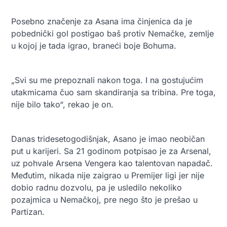
Posebno značenje za Asana ima činjenica da je
pobednički gol postigao baš protiv Nemačke, zemlje
u kojoj je tada igrao, braneći boje Bohuma.
„Svi su me prepoznali nakon toga. I na gostujućim
utakmicama čuo sam skandiranja sa tribina. Pre toga,
nije bilo tako“, rekao je on.
Danas tridesetogodišnjak, Asano je imao neobičan
put u karijeri. Sa 21 godinom potpisao je za Arsenal,
uz pohvale Arsena Vengera kao talentovan napadač.
Međutim, nikada nije zaigrao u Premijer ligi jer nije
dobio radnu dozvolu, pa je usledilo nekoliko
pozajmica u Nemačkoj, pre nego što je prešao u
Partizan.