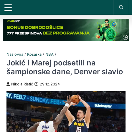
Naslovna
/
Košarka
/
NBA
/
Jokić i Marej podsetili na
šampionske dane, Denver slavio
Nikola Ristić
29.12.2024