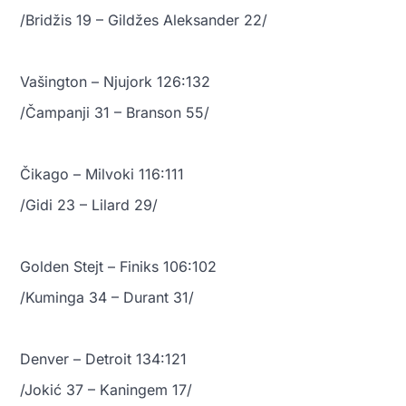
/Bridžis 19 – Gildžes Aleksander 22/
Vašington – Njujork 126:132
/Čampanji 31 – Branson 55/
Čikago – Milvoki 116:111
/Gidi 23 – Lilard 29/
Golden Stejt – Finiks 106:102
/Kuminga 34 – Durant 31/
Denver – Detroit 134:121
/Jokić 37 – Kaningem 17/