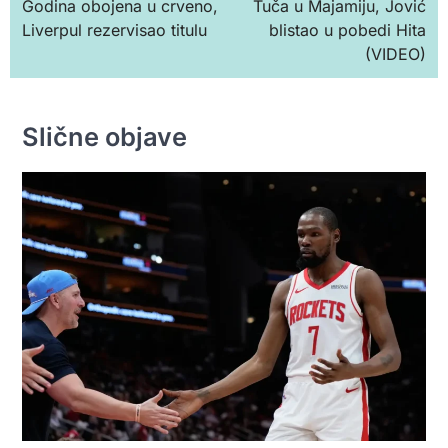
Godina obojena u crveno,
Tuča u Majamiju, Jović
чланка
Liverpul rezervisao titulu
blistao u pobedi Hita
(VIDEO)
Slične objave