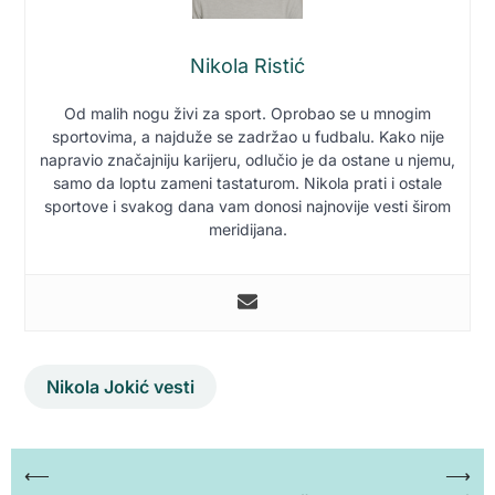
Nikola Ristić
Od malih nogu živi za sport. Oprobao se u mnogim
sportovima, a najduže se zadržao u fudbalu. Kako nije
napravio značajniju karijeru, odlučio je da ostane u njemu,
samo da loptu zameni tastaturom. Nikola prati i ostale
sportove i svakog dana vam donosi najnovije vesti širom
meridijana.
Nikola Jokić vesti
Кретање
⟵
⟶