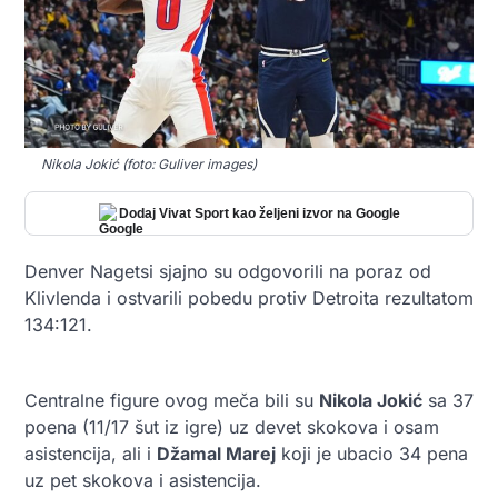
Nikola Jokić (foto: Guliver images)
Dodaj Vivat Sport kao željeni izvor na Google
Denver Nagetsi sjajno su odgovorili na poraz od
Klivlenda i ostvarili pobedu protiv Detroita rezultatom
134:121.
Centralne figure ovog meča bili su
Nikola Jokić
sa 37
poena (11/17 šut iz igre) uz devet skokova i osam
asistencija, ali i
Džamal Marej
koji je ubacio 34 pena
uz pet skokova i asistencija.