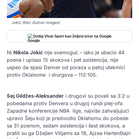
Jokić (foto: Guliver images)
Dodaj Vivat Sport kao željeni izvor na Google
Ni
Nikola Jokić
nije svemoguć – iako je ubacio 44
poena i upisao 15 skokova i pet asistencija, nije
uspeo da spasi Denver od poraza u petoj utakmici
protiv Oklahome i drurgova – 112:105.
Sej Gildžes-Aleksander
i drugovi su poveli sa 3:2 u
pobedama protiv Denvera u drugoj rundi plej-ofa
Zapadne konferencije NBA lige, najviše zahvaljujući
upravo Šeju koji je predvodio
Oklahomu do pobede
sa 31 poenom, sedam asistencija i šest skokova, a
pratili su ga Džejlen Vilijams sa 18, Ajzea Hartenštajn