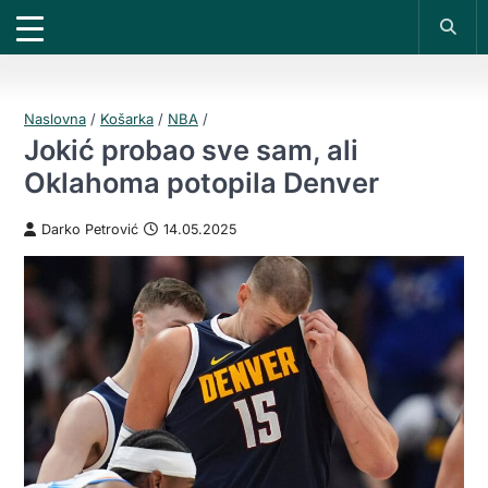
X
*PROMOKOD:
TIKET1000
18+
UPLATI DEPOZIT
DOBIJAŠ TIKET NA
VIVAT
BET
200 RSD
1000 RSD
REGISTRUJ SE
Naslovna
/
Košarka
/
NBA
/
Jokić probao sve sam, ali
Oklahoma potopila Denver
Darko Petrović
14.05.2025