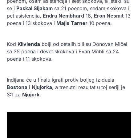
poenom, osam asistencija i šest skokova, a istakli su
se i
Paskal Sijakam
sa 21 poenom, sedam skokova i
pet asistencija,
Endru Nembhard
18,
Eron Nesmit
13
poena i 13 skokova i
Majls Tarner
10 poena.
Kod
Klivlenda
bolji od ostalih bili su Donovan Mičel
sa 35 poena i devet skokova i Evan Mobli sa 24
poena i 11 skokova.
Indijana će u finalu igrati protiv boljeg iz duela
Bostona
i
Njujorka
, a trenutni rezultat u toj seriji je
3:1 za
Njujork
.