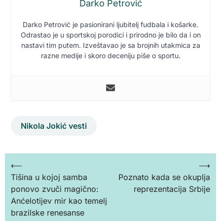
Darko Petrović
Darko Petrović je pasionirani ljubitelj fudbala i košarke.
Odrastao je u sportskoj porodici i prirodno je bilo da i on
nastavi tim putem. Izveštavao je sa brojnih utakmica za
razne medije i skoro deceniju piše o sportu.
Nikola Jokić vesti
Кретање
⟵
⟶
Tišina u kojoj samba
Poznato kada se okuplja
чланка
ponovo zvuči magično:
reprezentacija Srbije
Anćelotijev mir kao temelj
brazilske renesanse