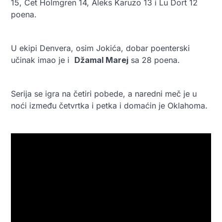
15, Čet Holmgren 14, Aleks Karuzo 13 i Lu Dort 12
poena.
U ekipi Denvera, osim Jokića, dobar poenterski
učinak imao je i
Džamal Marej
sa 28 poena.
Serija se igra na četiri pobede, a naredni meč je u
noći između četvrtka i petka i domaćin je Oklahoma.