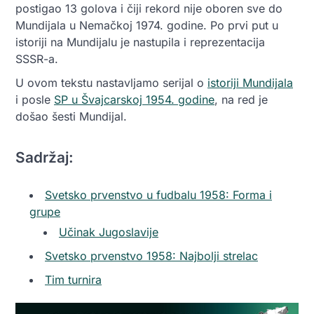
postigao 13 golova i čiji rekord nije oboren sve do
Mundijala u Nemačkoj 1974. godine. Po prvi put u
istoriji na Mundijalu je nastupila i reprezentacija
SSSR-a.
U ovom tekstu nastavljamo serijal o
istoriji Mundijala
i posle
SP u Švajcarskoj 1954. godine
, na red je
došao šesti Mundijal.
Sadržaj:
Svetsko prvenstvo u fudbalu 1958: Forma i
grupe
Učinak Jugoslavije
Svetsko prvenstvo 1958: Najbolji strelac
Tim turnira