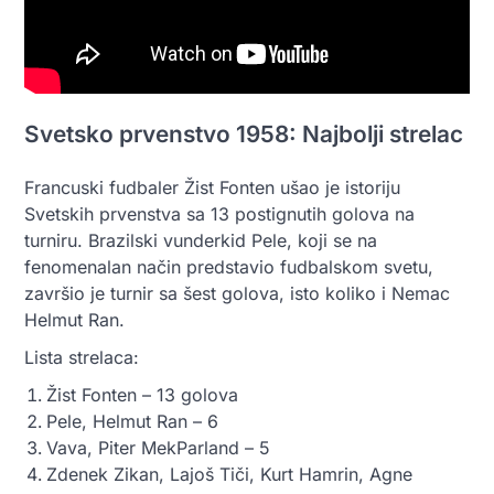
Svetsko prvenstvo 1958: Najbolji strelac
Francuski fudbaler Žist Fonten ušao je istoriju
Svetskih prvenstva sa 13 postignutih golova na
turniru. Brazilski vunderkid Pele, koji se na
fenomenalan način predstavio fudbalskom svetu,
završio je turnir sa šest golova, isto koliko i Nemac
Helmut Ran.
Lista strelaca:
Žist Fonten – 13 golova
Pele, Helmut Ran – 6
Vava, Piter MekParland – 5
Zdenek Zikan, Lajoš Tiči, Kurt Hamrin, Agne