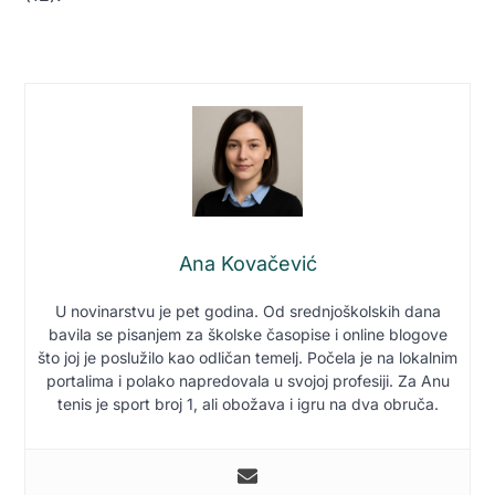
Ana Kovačević
U novinarstvu je pet godina. Od srednjoškolskih dana
bavila se pisanjem za školske časopise i online blogove
što joj je poslužilo kao odličan temelj. Počela je na lokalnim
portalima i polako napredovala u svojoj profesiji. Za Anu
tenis je sport broj 1, ali obožava i igru na dva obruča.