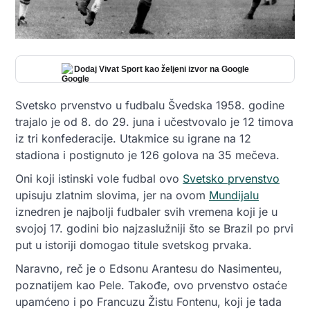
Dodaj Vivat Sport kao željeni izvor na Google
Svetsko prvenstvo u fudbalu Švedska 1958. godine
trajalo je od 8. do 29. juna i učestvovalo je 12 timova
iz tri konfederacije. Utakmice su igrane na 12
stadiona i postignuto je 126 golova na 35 mečeva.
Oni koji istinski vole fudbal ovo
Svetsko prvenstvo
upisuju zlatnim slovima, jer na ovom
Mundijalu
iznedren je najbolji fudbaler svih vremena koji je u
svojoj 17. godini bio najzaslužniji što se Brazil po prvi
put u istoriji domogao titule svetskog prvaka.
Naravno, reč je o Edsonu Arantesu do Nasimenteu,
poznatijem kao Pele. Takođe, ovo prvenstvo ostaće
upamćeno i po Francuzu Žistu Fontenu, koji je tada