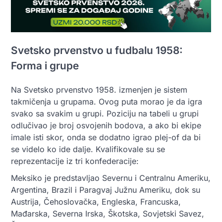
Svetsko prvenstvo u fudbalu 1958:
Forma i grupe
Na Svetsko prvenstvo 1958. izmenjen je sistem
takmičenja u grupama. Ovog puta morao je da igra
svako sa svakim u grupi. Poziciju na tabeli u grupi
odlučivao je broj osvojenih bodova, a ako bi ekipe
imale isti skor, onda se dodatno igrao plej-of da bi
se videlo ko ide dalje. Kvalifikovale su se
reprezentacije iz tri konfederacije:
Meksiko je predstavljao Severnu i Centralnu Ameriku,
Argentina, Brazil i Paragvaj Južnu Ameriku, dok su
Austrija, Čehoslovačka, Engleska, Francuska,
Mađarska, Severna Irska, Škotska, Sovjetski Savez,