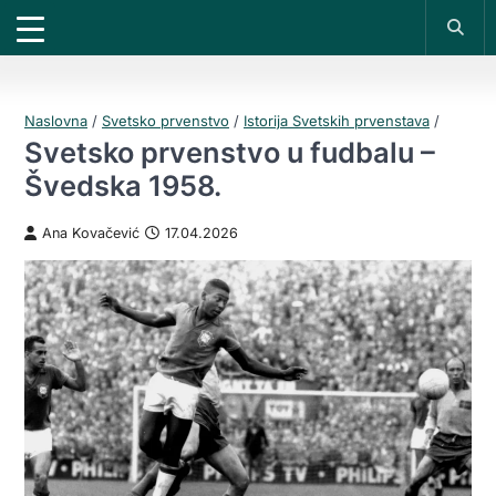
X
*PROMOKOD:
TIKET1000
18+
UPLATI DEPOZIT
DOBIJAŠ TIKET NA
VIVAT
BET
1000 RSD
200 RSD
REGISTRUJ SE
Naslovna
/
Svetsko prvenstvo
/
Istorija Svetskih prvenstava
/
Svetsko prvenstvo u fudbalu –
Švedska 1958.
Ana Kovačević
17.04.2026