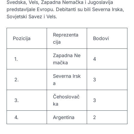
Švedska, Vels, Zapadna Nemačka i Jugoslavija
predstavljale Evropu. Debitanti su bili Severna Irska,
Sovjetski Savez i Vels.
Reprezenta
Pozicija
Bodovi
cija
Zapadna Ne
1.
4
mačka
Severna Irsk
2.
3
a
Čehoslovač
3.
3
ka
4.
Argentina
2