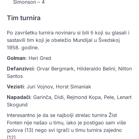
Simonson – 4
Tim turnira
Po završetku turnira novinaru si bili ti koji su glasali i
sastavili tim koji je obeležio Mundijal u Švedskoj
1958. godine.
Golman
: Heri Gred
Defanzivci
: Orvar Bergmark, Hilderaldo Belini, Nilton
Santos
Vezisti
: Juri Vojnov, Horst Simaniak
Napadači
: Garinča, Didi, Rejmond Kopa, Pele, Lenart
Skogund
Interesantno je da se najbolji strelac turnira Žist
Fonten nije našao u timu, iako je postigao sam više
golova (13) nego svi igrači u timu turnira zajedno
(12).