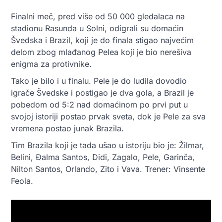
Finalni meč, pred više od 50 000 gledalaca na
stadionu Rasunda u Solni, odigrali su domaćin
Švedska i Brazil, koji je do finala stigao najvećim
delom zbog mlađanog Pelea koji je bio nerešiva
enigma za protivnike.
Tako je bilo i u finalu. Pele je do ludila dovodio
igrače Švedske i postigao je dva gola, a Brazil je
pobedom od 5:2 nad domaćinom po prvi put u
svojoj istoriji postao prvak sveta, dok je Pele za sva
vremena postao junak Brazila.
Tim Brazila koji je tada ušao u istoriju bio je: Žilmar,
Belini, Đalma Santos, Didi, Zagalo, Pele, Garinča,
Nilton Santos, Orlando, Zito i Vava. Trener: Vinsente
Feola.