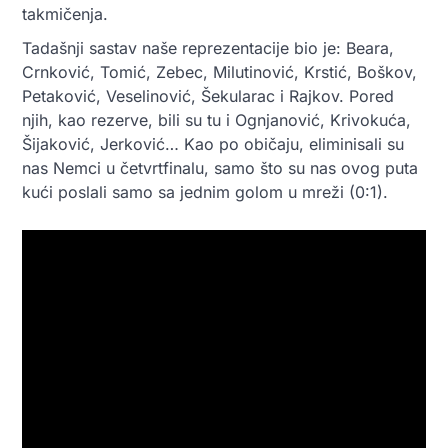
takmičenja.
Tadašnji sastav naše reprezentacije bio je: Beara,
Crnković, Tomić, Zebec, Milutinović, Krstić, Boškov,
Petaković, Veselinović, Šekularac i Rajkov. Pored
njih, kao rezerve, bili su tu i Ognjanović, Krivokuća,
Šijaković, Jerković… Kao po običaju, eliminisali su
nas Nemci u četvrtfinalu, samo što su nas ovog puta
kući poslali samo sa jednim golom u mreži (0:1).