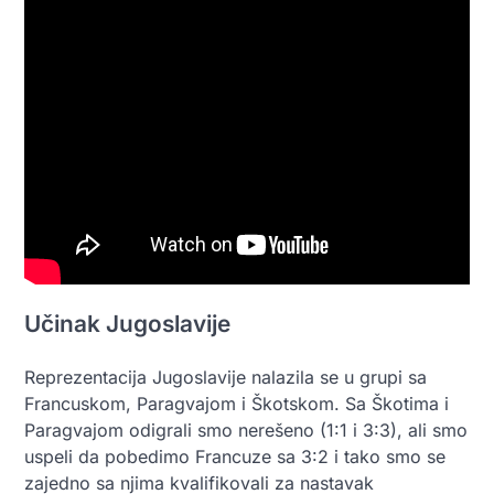
Učinak Jugoslavije
Reprezentacija Jugoslavije nalazila se u grupi sa
Francuskom, Paragvajom i Škotskom. Sa Škotima i
Paragvajom odigrali smo nerešeno (1:1 i 3:3), ali smo
uspeli da pobedimo Francuze sa 3:2 i tako smo se
zajedno sa njima kvalifikovali za nastavak