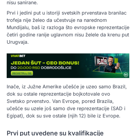
nisu sanirane.
Prvi i jedini put u istoriji svetskih prvenstava branilac
trofeja nije želeo da učestvuje na narednom
Mundijalu, baš iz razloga što evropske reprezentacije
četiri godine ranije uglavnom nisu želele da krenu put
Urugvaja.
Inače, iz Južne Amerike učešće je uzeo samo Brazil,
dok su ostale reprezentacije bojkotovale ovo
Svetsko prvenstvo. Van Evrope, pored Brazila,
učešće su uzele još samo dve reprezentacije (SAD i
Egipat), dok su sve ostale (njih 12) bile iz Evrope.
Prvi put uvedene su kvalifikacije