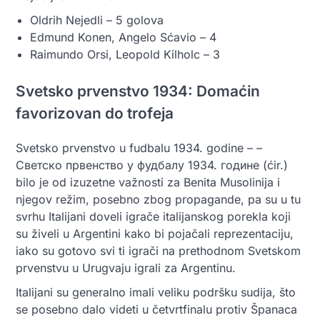
Oldrih Nejedli – 5 golova
Edmund Konen, Angelo Sćavio – 4
Raimundo Orsi, Leopold Kilholc – 3
Svetsko prvenstvo 1934: Domaćin
favorizovan do trofeja
Svetsko prvenstvo u fudbalu 1934. godine – –
Светско првенство у фудбалу 1934. године (ćir.)
bilo je od izuzetne važnosti za Benita Musolinija i
njegov režim, posebno zbog propagande, pa su u tu
svrhu Italijani doveli igrače italijanskog porekla koji
su živeli u Argentini kako bi pojačali reprezentaciju,
iako su gotovo svi ti igrači na prethodnom Svetskom
prvenstvu u Urugvaju igrali za Argentinu.
Italijani su generalno imali veliku podršku sudija, što
se posebno dalo videti u četvrtfinalu protiv Španaca