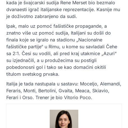
kada je švajcarski sudija Rene Merset bio bezmalo
dvanaesti igrač italijanske reprezentacije. Kasnije mu
je doživotno zabranjeno da sudi.
Ipak, malo uz pomoć fašističke propagande, a
znatno više uz pomoć sudija, Italijani su došli do
finala koje se igralo na stadionu „Nacionalne
fašističke partije“ u Rimu, u kome su savladali Čehe
sa 2:1. Česi su vodili, ali pred kraj utakmice „Azuri“
su izjednačili, a u produžecima su postigli
pobedonosni gol i tako se kao domaćini okitili
titulom svetskog prvaka.
Italija je tada nastupala u sastavu: Moceljo, Alemandi,
Feraris, Monti, Bertolini, Gvaita, Meaca, Skiavio,
Ferari i Orso. Trener je bio Vitorio Poco.