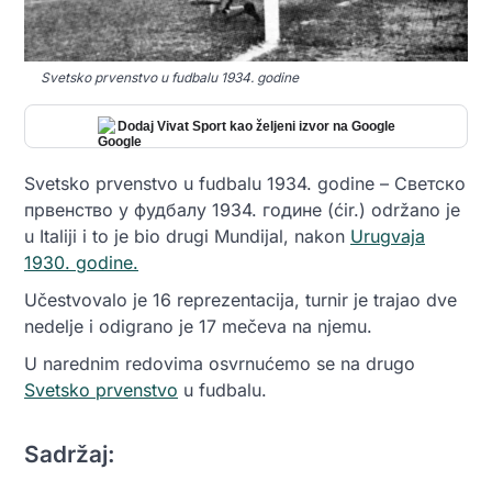
Svetsko prvenstvo u fudbalu 1934. godine
Dodaj Vivat Sport kao željeni izvor na Google
Svetsko prvenstvo u fudbalu 1934. godine – Светско
првенство у фудбалу 1934. године (ćir.) održano je
u Italiji i to je bio drugi Mundijal, nakon
Urugvaja
1930. godine.
Učestvovalo je 16 reprezentacija, turnir je trajao dve
nedelje i odigrano je 17 mečeva na njemu.
U narednim redovima osvrnućemo se na drugo
Svetsko prvenstvo
u fudbalu.
Sadržaj: