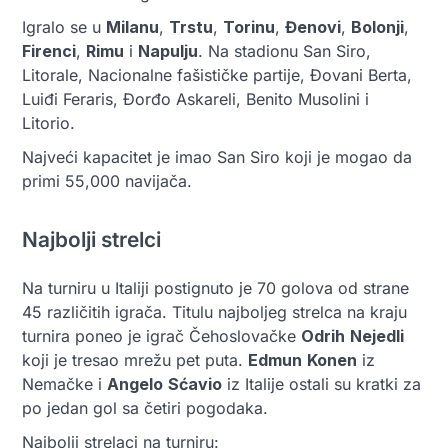
Igralo se u
Milanu
,
Trstu
,
Torinu
,
Đenovi
,
Bolonji
,
Firenci
,
Rimu
i
Napulju
. Na stadionu San Siro,
Litorale, Nacionalne fašističke partije, Đovani Berta,
Luiđi Feraris, Đorđo Askareli, Benito Musolini i
Litorio.
Najveći kapacitet je imao San Siro koji je mogao da
primi 55,000 navijača.
Najbolji strelci
Na turniru u Italiji postignuto je 70 golova od strane
45 različitih igrača. Titulu najboljeg strelca na kraju
turnira poneo je igrač Čehoslovačke
Odrih
Nejedli
koji je tresao mrežu pet puta.
Edmun
Konen
iz
Nemačke i
Angelo
Sćavio
iz Italije ostali su kratki za
po jedan gol sa četiri pogodaka.
Najbolji strelaci na turniru: