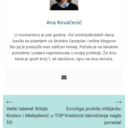
Ana Kovačević
U novinarstvu je pet godina. Od srednjoškolskih dana
bavila se pisanjem za školske časopise i online blogove
što joj je poslužilo kao odličan temelj. Počela je na lokalnim
portalima i polako napredovala u svojoj profesiji. Za Anu
tenis je sport broj 1, ali obožava i igru na dva obruča.
Кретање
⟵
⟶
Veliki talenat Srbije:
Evroliga probila milijardu:
чланка
Kostov i Matijašević u TOP
Vrednost takmičenja naglo
10!
porasla!