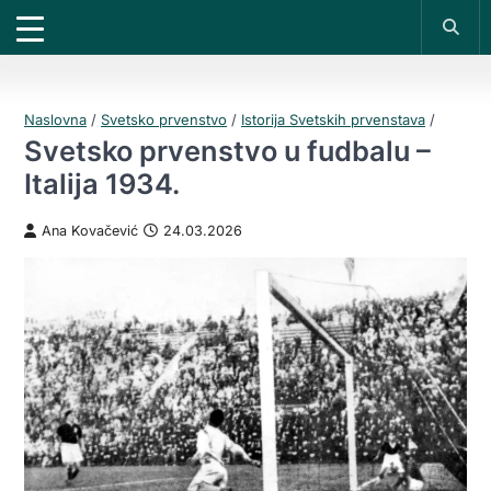
X
*PROMOKOD:
TIKET1000
18+
DOBIJAŠ TIKET NA
VIVAT
BET
1000 RSD
UPLATI DEPOZIT
200 RSD
REGISTRUJ SE
Naslovna
/
Svetsko prvenstvo
/
Istorija Svetskih prvenstava
/
Svetsko prvenstvo u fudbalu –
Italija 1934.
Ana Kovačević
24.03.2026