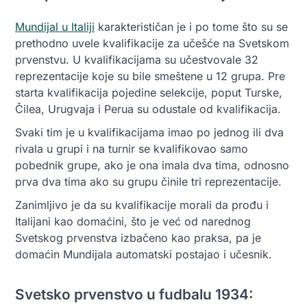
Mundijal u Italiji
karakterističan je i po tome što su se
prethodno uvele kvalifikacije za učešće na Svetskom
prvenstvu. U kvalifikacijama su učestvovale 32
reprezentacije koje su bile smeštene u 12 grupa. Pre
starta kvalifikacija pojedine selekcije, poput Turske,
Čilea, Urugvaja i Perua su odustale od kvalifikacija.
Svaki tim je u kvalifikacijama imao po jednog ili dva
rivala u grupi i na turnir se kvalifikovao samo
pobednik grupe, ako je ona imala dva tima, odnosno
prva dva tima ako su grupu činile tri reprezentacije.
Zanimljivo je da su kvalifikacije morali da prođu i
Italijani kao domaćini, što je već od narednog
Svetskog prvenstva izbačeno kao praksa, pa je
domaćin Mundijala automatski postajao i učesnik.
Svetsko prvenstvo u fudbalu 1934: