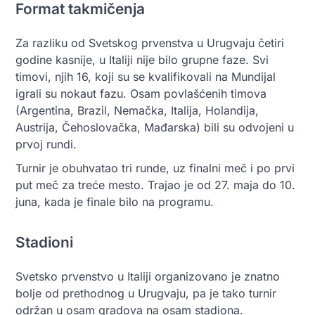
Format takmičenja
Za razliku od Svetskog prvenstva u Urugvaju četiri
godine kasnije, u Italiji nije bilo grupne faze. Svi
timovi, njih 16, koji su se kvalifikovali na Mundijal
igrali su nokaut fazu. Osam povlašćenih timova
(Argentina, Brazil, Nemačka, Italija, Holandija,
Austrija, Čehoslovačka, Mađarska) bili su odvojeni u
prvoj rundi.
Turnir je obuhvatao tri runde, uz finalni meč i po prvi
put meč za treće mesto. Trajao je od 27. maja do 10.
juna, kada je finale bilo na programu.
Stadioni
Svetsko prvenstvo u Italiji organizovano je znatno
bolje od prethodnog u Urugvaju, pa je tako turnir
održan u osam gradova na osam stadiona.